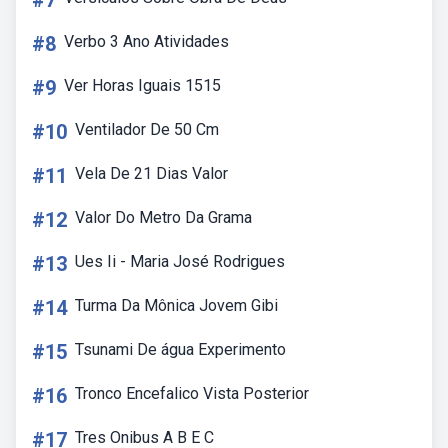
#7
#8
Verbo 3 Ano Atividades
#9
Ver Horas Iguais 1515
#10
Ventilador De 50 Cm
#11
Vela De 21 Dias Valor
#12
Valor Do Metro Da Grama
#13
Ues Ii - Maria José Rodrigues
#14
Turma Da Mônica Jovem Gibi
#15
Tsunami De água Experimento
#16
Tronco Encefalico Vista Posterior
#17
Tres Onibus A B E C