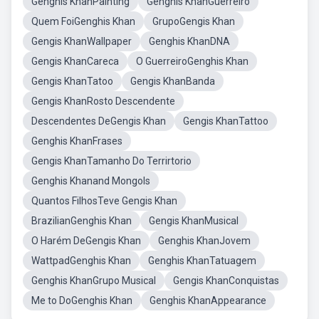
Genghis KhanPainting
Genghis KhanGuerreiro
Quem FoiGenghis Khan
GrupoGengis Khan
Gengis KhanWallpaper
Genghis KhanDNA
Gengis KhanCareca
O GuerreiroGenghis Khan
Gengis KhanTatoo
Gengis KhanBanda
Gengis KhanRosto Descendente
Descendentes DeGengis Khan
Gengis KhanTattoo
Genghis KhanFrases
Gengis KhanTamanho Do Terrirtorio
Genghis Khanand Mongols
Quantos FilhosTeve Gengis Khan
BrazilianGenghis Khan
Gengis KhanMusical
O Harém DeGengis Khan
Genghis KhanJovem
WattpadGenghis Khan
Genghis KhanTatuagem
Genghis KhanGrupo Musical
Gengis KhanConquistas
Me to DoGenghis Khan
Genghis KhanAppearance