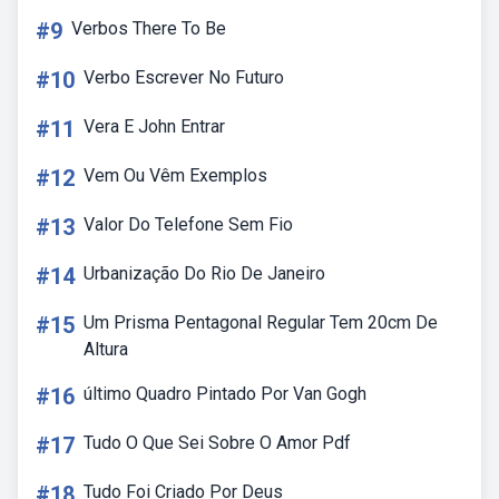
#9
Verbos There To Be
#10
Verbo Escrever No Futuro
#11
Vera E John Entrar
#12
Vem Ou Vêm Exemplos
#13
Valor Do Telefone Sem Fio
#14
Urbanização Do Rio De Janeiro
#15
Um Prisma Pentagonal Regular Tem 20cm De
Altura
#16
último Quadro Pintado Por Van Gogh
#17
Tudo O Que Sei Sobre O Amor Pdf
#18
Tudo Foi Criado Por Deus