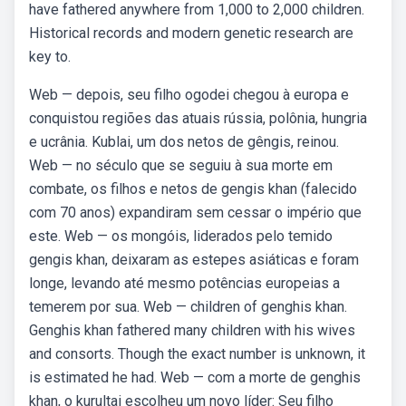
have fathered ⁢anywhere from⁣ 1,000 to 2,000 ⁤children.
Historical⁣ records ⁣and modern ⁤genetic ⁣research are
key ⁣to.
Web — depois, seu filho ogodei chegou à europa e
conquistou regiões das atuais rússia, polônia, hungria
e ucrânia. Kublai, um dos netos de gêngis, reinou.
Web — no século que se seguiu à sua morte em
combate, os filhos e netos de gengis khan (falecido
com 70 anos) expandiram sem cessar o império que
este. Web — os mongóis, liderados pelo temido
gengis khan, deixaram as estepes asiáticas e foram
longe, levando até mesmo potências europeias a
temerem por sua. Web — children of genghis khan.
Genghis khan fathered many children with his wives
and consorts. Though the exact number is unknown, it
is estimated he had. Web — com a morte de genghis
khan, o kurultai escolheu um novo líder: Seu filho