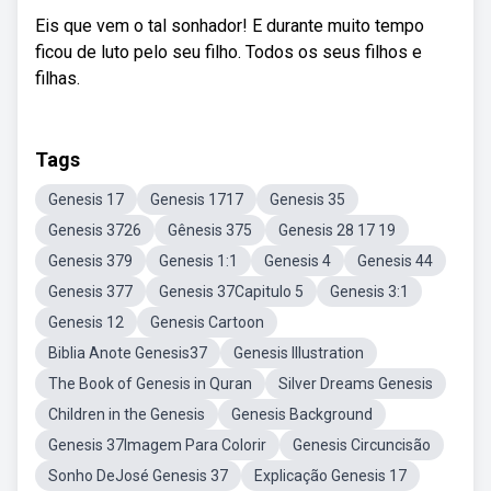
Eis que vem o tal sonhador! E durante muito tempo
ficou de luto pelo seu filho. Todos os seus filhos e
filhas.
Tags
Genesis 17
Genesis 1717
Genesis 35
Genesis 3726
Gênesis 375
Genesis 28 17 19
Genesis 379
Genesis 1:1
Genesis 4
Genesis 44
Genesis 377
Genesis 37Capitulo 5
Genesis 3:1
Genesis 12
Genesis Cartoon
Biblia Anote Genesis37
Genesis Illustration
The Book of Genesis in Quran
Silver Dreams Genesis
Children in the Genesis
Genesis Background
Genesis 37Imagem Para Colorir
Genesis Circuncisão
Sonho DeJosé Genesis 37
Explicação Genesis 17