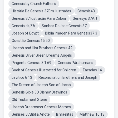
Genesis by Church Father's
História De Genesis 37Em Ilustradas
Gênesis43
Genesis 37Ilustração Para Colorir
Genesys 37Art
Genesis dk;ZA
Sonhos DeJose Genesis 37
Joseph of Egypt
Biblia Imagen Para Genesis37 3
Questão Genesis 15 50
Joseph and Hist Brothers Genesis 42
Genesis Silver Green Dreams Angels
Pingente Genesis 3:1 69
Genesis Párahumans
Book of Genesis Illustrated for Children
Zacarias 14
Levitico 6 13
Reconciliation Brothers and Joseph
The Dream of Joseph Son of Jacob
Genesis Bible 3D Disney Drawings
Old Testament Storie
Joseph Dreamseer Genesis Memes
Genises 37Biblia Anote
Ismaelitas
Matthew 16 18