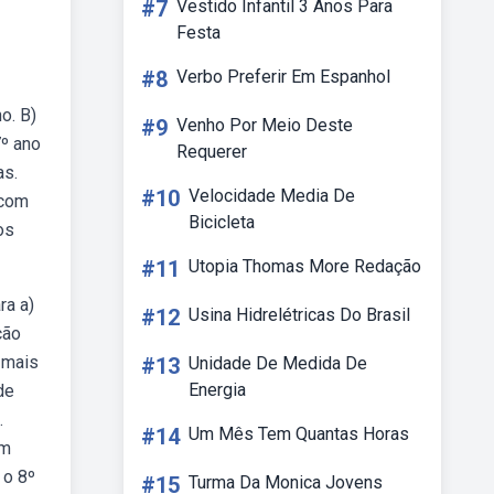
#7
Vestido Infantil 3 Anos Para
Festa
#8
Verbo Preferir Em Espanhol
o. B)
#9
Venho Por Meio Deste
7º ano
Requerer
as.
#10
Velocidade Media De
 com
Bicicleta
os
#11
Utopia Thomas More Redação
ra a)
#12
Usina Hidrelétricas Do Brasil
ção
 mais
#13
Unidade De Medida De
Energia
de
.
#14
Um Mês Tem Quantas Horas
em
 o 8º
#15
Turma Da Monica Jovens