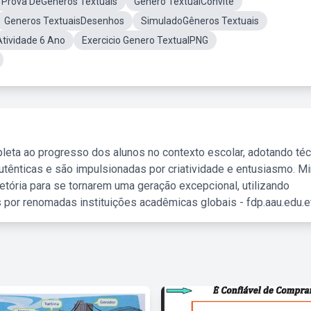
Prova DeGêneros Textuais
Genero TextualConvite
Generos TextuaisDesenhos
SimuladoGêneros Textuais
tividade 6 Ano
Exercicio Genero TextualPNG
leta ao progresso dos alunos no contexto escolar, adotando té
tênticas e são impulsionadas por criatividade e entusiasmo. M
etória para se tornarem uma geração excepcional, utilizando
 por renomadas instituições acadêmicas globais - fdp.aau.edu.et