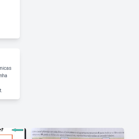
cnicas
inha
.