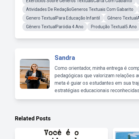
Exercícios Sobre Generos TextuaisCarta Com Gabarito
Atividades De RedaçãoGeneros Textuais Com Gabarito
Genero TextualPara Educação Infantil
Gênero TextualA
Gênero TextualParódia 4 Ano
Produção Textual5 Ano
Sandra
Como orientador, minha entrega é comp
pedagógicas que valorizam relações au
meta é guiar os estudantes em sua traj
estratégias educacionais reconhecidas
Related Posts