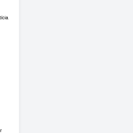
ícia.
r