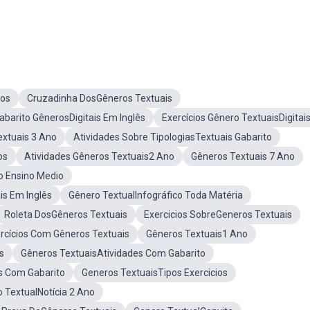
ios
Cruzadinha DosGêneros Textuais
barito GênerosDigitais Em Inglês
Exercícios Gênero TextuaisDigitai
extuais 3 Ano
Atividades Sobre TipologiasTextuais Gabarito
os
Atividades Gêneros Textuais2 Ano
Gêneros Textuais 7 Ano
o Ensino Medio
is Em Inglês
Gênero TextualInfográfico Toda Matéria
Roleta DosGêneros Textuais
Exercicios SobreGeneros Textuais
rcícios Com Gêneros Textuais
Gêneros Textuais1 Ano
s
Gêneros TextuaisAtividades Com Gabarito
os Com Gabarito
Generos TextuaisTipos Exercicios
 TextualNotícia 2 Ano