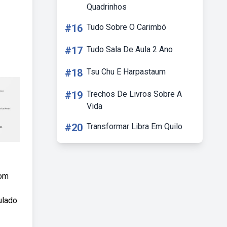
Quadrinhos
#16
Tudo Sobre O Carimbó
#17
Tudo Sala De Aula 2 Ano
#18
Tsu Chu E Harpastaum
#19
Trechos De Livros Sobre A
Vida
#20
Transformar Libra Em Quilo
com
ulado