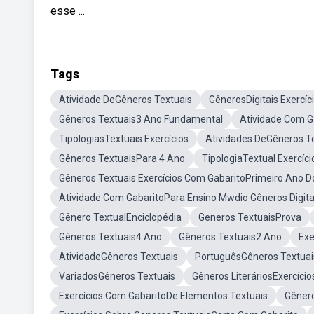
esse ...
Tags
Atividade DeGêneros Textuais
GênerosDigitais Exercíc
Gêneros Textuais3 Ano Fundamental
Atividade Com Ga
TipologiasTextuais Exercícios
Atividades DeGêneros T
Gêneros TextuaisPara 4 Ano
TipologiaTextual Exercíci
Gêneros Textuais Exercícios Com GabaritoPrimeiro Ano D
Atividade Com GabaritoPara Ensino Mwdio Gêneros Digita
Gênero TextualEnciclopédia
Generos TextuaisProva
Gêneros Textuais4 Ano
Gêneros Textuais2 Ano
Exe
AtividadeGêneros Textuais
PortuguêsGêneros Textuai
VariadosGêneros Textuais
Gêneros LiteráriosExercíci
Exercícios Com GabaritoDe Elementos Textuais
Gênero