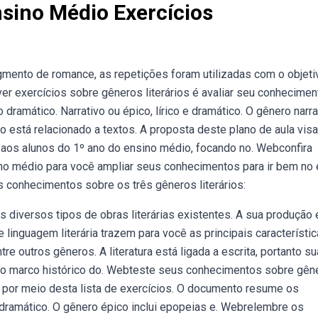
nsino Médio Exercícios
gmento de romance, as repetições foram utilizadas com o objeti
er exercícios sobre gêneros literários é avaliar seu conhecimen
 dramático. Narrativo ou épico, lírico e dramático. O gênero narra
co está relacionado a textos. A proposta deste plano de aula visa
a aos alunos do 1º ano do ensino médio, focando no. Webconfira
ino médio para você ampliar seus conhecimentos para ir bem no
 conhecimentos sobre os três gêneros literários:
 diversos tipos de obras literárias existentes. A sua produção 
linguagem literária trazem para você as principais característi
e outros gêneros. A literatura está ligada a escrita, portanto su
co marco histórico do. Webteste seus conhecimentos sobre gên
em por meio desta lista de exercícios. O documento resume os
o e dramático. O gênero épico inclui epopeias e. Webrelembre os