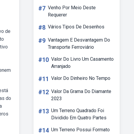
#7
Venho Por Meio Deste
Requerer
#8
Vários Tipos De Desenhos
vo de
to
#9
Vantagem E Desvantagem Do
tivo
Transporte Ferroviário
#10
Valor Do Livro Um Casamento
Arranjado
 enem
#11
Valor Do Dinheiro No Tempo
está
#12
Valor Da Grama Do Diamante
cas do
2023
a
#13
Um Terreno Quadrado Foi
eros
Dividido Em Quatro Partes
#14
Um Terreno Possui Formato