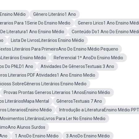
 Ensino Médio
Gênero Literário1 Ano
iterarios Para 1Serie Do Ensino Medio
Genero Lirico1 Ano Ensino Méd
De Literatura1 Ano Ensino Médio
Conteúdo Do1 Ano Do Ensino Méd
mo
Lista De LivrosLiterários Ensino Médio
extos Literários Para PrimeiroAno Do Ensino Médio Pequeno
Literários Ensino Médio
Referencial 1º AnoDo Ensino Médio
rios Do PNLD1 Ano
Atividades De GênerosTextuais 3 Ano
ros Literarios PDF Atividades1 Ano Ensino Medio
icioss SobreGêneros Literários Ensino Medio
Provas Prontas Generos Literarios 1AnosEnsino Médio
os LiteráriosMapa Mental
GênerosTextuais 7 Ano
ros LiterariosEnsino Médio
Introdução a LiteraturaEnsino Médio PP
Movimentos LiteráriosLivros Para Ler No Ensino Medio
etimoAno Alunos Surdos
5Ano
1 AnoDo Ensino Médio
3 AnoDo Ensino Médio