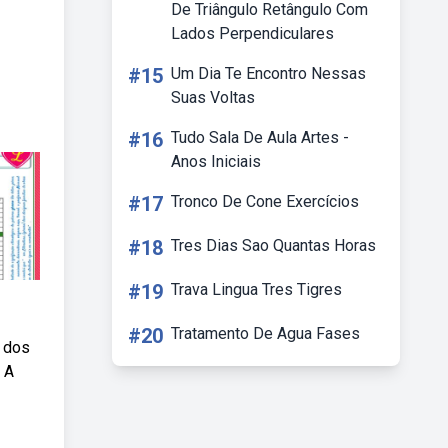
De Triângulo Retângulo Com
Lados Perpendiculares
#15
Um Dia Te Encontro Nessas
Suas Voltas
#16
Tudo Sala De Aula Artes -
Anos Iniciais
#17
Tronco De Cone Exercícios
#18
Tres Dias Sao Quantas Horas
#19
Trava Lingua Tres Tigres
#20
Tratamento De Agua Fases
a dos
. A