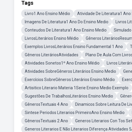
Tags
Livro1 Ano Ensino Médio
Atividade De Literatura1 Ano
Imagens De Literatura1 Ano Do Ensino Medio
Livros L
Conteudos De Literatura1 Ano Ensino Medio
Simulado 
LivrosLiterários Ensino Médio
Gêneros LiteráriosResu
Exemplos LivrosLiterários Ensino Fundamental 1 Ano
T
Gêneros LiteráriosAtividades
Plano De Aula Com Livros
Atividades Sonetos1º Ano Ensino Médio
Livros Literá
Atividades SobreGêneros Literários Ensino Medio
Gene
Exercícios SobreGêneros Literários Ensino Médio
Exerc
Artisitico Literario Materia 1Serie Ensino Medio Exemplo
Sugestões De TrabalhosLiterários Ensino Medio
Gêner
GênerosTextuais 4 Ano
Dinamicos Sobre Leitura De Liv
Sintese Periodos Literarios PrimeiroAno Ensino Medio
GênerosTextuais 2 Ano
Generos Literarios Con Tos S
Generos Literarios E Não Literarios Diferença Atividades 