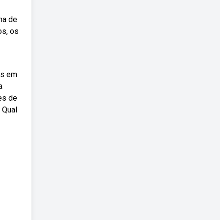
ama de
os, os
os em
a
es de
 Qual