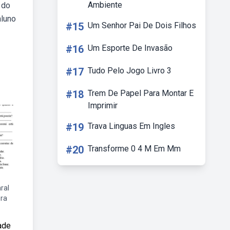
Ambiente
 do
aluno
#15
Um Senhor Pai De Dois Filhos
#16
Um Esporte De Invasão
#17
Tudo Pelo Jogo Livro 3
#18
Trem De Papel Para Montar E
Imprimir
#19
Trava Linguas Em Ingles
#20
Transforme 0 4 M Em Mm
ral
ira
ade