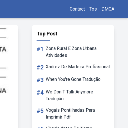
Contact
Tos
DMCA
Top Post
#1
Zona Rural E Zona Urbana
Atividades
#2
Xadrez De Madeira Profissional
#3
When You're Gone Tradução
#4
We Don T Talk Anymore
Tradução
#5
Vogais Pontilhadas Para
Imprimir Pdf