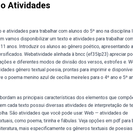
o Atividades
 atividades para trabalhar com alunos do 5º ano na disciplina 
m vamos disponibilizar um texto e atividades para trabalhar co
a 11 anos. Introduzir os alunos ao gênero poético, apresentando 
versificados. Webatividade alinhada à bncc (ef35lp23) apreciar 
erações e diferentes modos de divisão dos versos, estrofes e. 
ades gênero textual poesia, prontas para imprimir e disponível
 o poema menino azul de cecília meireles para o 4º ano e 5º an
bordam as principais características dos elementos que comp
em cada texto possui diversas atividades de interpretação de t
olha. São atividades que você pode usar. Web — atividades de
tuais, como poema, tirinha e fábulas. Veja opções em pdf para b
literatura, mais especificamente os gêneros textuais de poesias