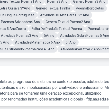
ênero Textual Poema1 Ano
Poema3 Ano
Genero Poema3 Ano
Letra Cursiva 3ºAno
Genero TextualTirinha
PoemaBorboletas
sDe Lingua Portuguesa
AtividadeDe Arte Para O 2º Ano
Poemas Atividades4 Ano
Gênero Textual Poema2 Ano
mas 5 AnoZoeira
Folha De ProduãoTextual Poema
PoemaLiterár
Atividade Poemas3 Ano
5Anno
Atividades SobrePoemas 5 Ano
s5 Ano
AtividadesMatematica 6 Ano
5ºAno
es De Estudando PoemaPara 4º Ano
AtividadeAvaliativa 2 Ano Poe
leta ao progresso dos alunos no contexto escolar, adotando té
tênticas e são impulsionadas por criatividade e entusiasmo. M
etória para se tornarem uma geração excepcional, utilizando
 por renomadas instituições acadêmicas globais - fdp.aau.edu.et