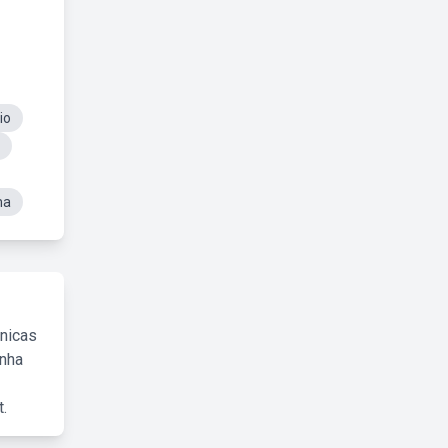
io
ma
cnicas
inha
.