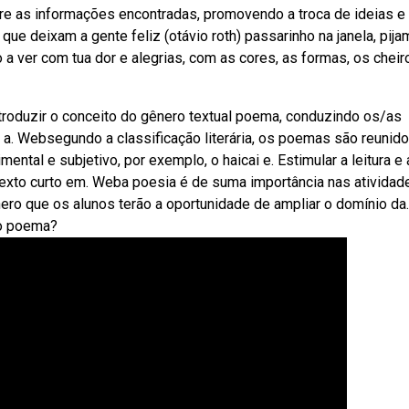
e as informações encontradas, promovendo a troca de ideias e
que deixam a gente feliz (otávio roth) passarinho na janela, pij
 a ver com tua dor e alegrias, com as cores, as formas, os cheir
troduzir o conceito do gênero textual poema, conduzindo os/as
— a. Websegundo a classificação literária, os poemas são reunid
imental e subjetivo, por exemplo, o haicai e. Estimular a leitura e 
texto curto em. Weba poesia é de suma importância nas atividad
nero que os alunos terão a oportunidade de ampliar o domínio da.
no poema?