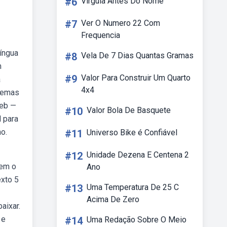
#6
Virgula Antes Do Nome
#7
Ver O Numero 22 Com
Frequencia
língua
#8
Vela De 7 Dias Quantas Gramas
m
#9
Valor Para Construir Um Quarto
a
4x4
poemas
Web —
#10
Valor Bola De Basquete
 para
o.
#11
Universo Bike é Confiável
#12
Unidade Dezena E Centena 2
õem o
Ano
exto 5
#13
Uma Temperatura De 25 C
Acima De Zero
aixar.
 e
#14
Uma Redação Sobre O Meio