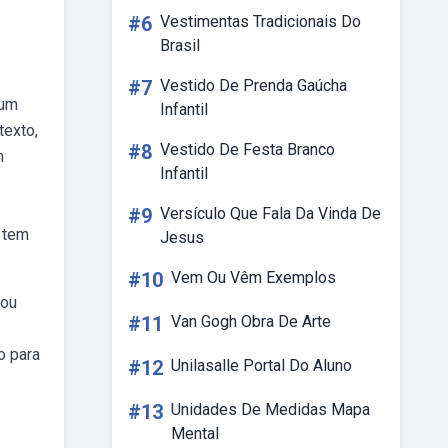
#6
Vestimentas Tradicionais Do
Brasil
#7
Vestido De Prenda Gaúcha
 um
Infantil
texto,
#8
Vestido De Festa Branco
m
Infantil
#9
Versículo Que Fala Da Vinda De
a tem
Jesus
#10
Vem Ou Vêm Exemplos
 ou
#11
Van Gogh Obra De Arte
o para
#12
Unilasalle Portal Do Aluno
#13
Unidades De Medidas Mapa
Mental