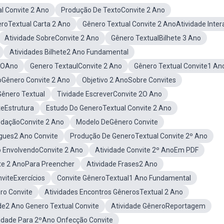
l Convite 2 Ano
Produção De TextoConvite 2 Ano
eroTextual Carta 2 Ano
Gênero Textual Convite 2 AnoAtividade Inter
Atividade SobreConvite 2 Ano
Gênero TextualBilhete 3 Ano
Atividades Bilhete2 Ano Fundamental
 2OAno
Genero TextaulConvite 2 Ano
Gênero Textual Convite1 An
oGênero Convite 2 Ano
Objetivo 2 AnoSobre Convites
Gênero Textual
Tividade EscreverConvite 2O Ano
teEstrutura
Estudo Do GeneroTextual Convite 2 Ano
edaçãoConvite 2 Ano
Modelo DeGênero Convite
ugues2 Ano Convite
Produção De GeneroTextual Convite 2º Ano
o EnvolvendoConvite 2 Ano
Atividade Convite 2º AnoEm PDF
te 2 AnoPara Preencher
Atividade Frases2 Ano
viteExercícios
Convite GêneroTextual1 Ano Fundamental
ro Convite
Atividades Encontros GênerosTextual 2 Ano
ade2 Ano Genero Textual Convite
Atividade GêneroReportagem
vidade Para 2ºAno Onfecção Convite