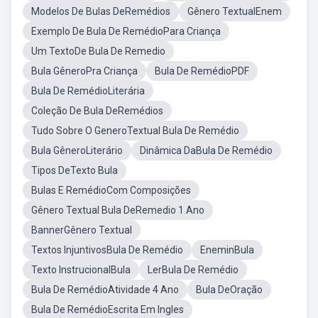
Modelos De Bulas DeRemédios
Gênero TextualEnem
Exemplo De Bula De RemédioPara Criança
Um TextoDe Bula De Remedio
Bula GêneroPra Criança
Bula De RemédioPDF
Bula De RemédioLiterária
Coleção De Bula DeRemédios
Tudo Sobre O GeneroTextual Bula De Remédio
Bula GêneroLiterário
Dinâmica DaBula De Remédio
Tipos DeTexto Bula
Bulas E RemédioCom Composições
Gênero Textual Bula DeRemedio 1 Ano
BannerGênero Textual
Textos InjuntivosBula De Remédio
EneminBula
Texto InstrucionalBula
LerBula De Remédio
Bula De RemédioAtividade 4 Ano
Bula DeOração
Bula De RemédioEscrita Em Ingles