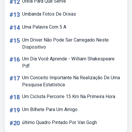
#12
Uréia Para Que Serve
#13
Umbanda Fotos De Orixas
#14
Uma Palavra Com 5 A
#15
Um Driver Não Pode Ser Carregado Neste
Dispositivo
#16
Um Dia Você Aprende - William Shakespeare
Pdf
#17
Um Conceito Importante Na Realização De Uma
Pesquisa Estatística
#18
Um Ciclista Percorre 15 Km Na Primeira Hora
#19
Um Bilhete Para Um Amigo
#20
último Quadro Pintado Por Van Gogh