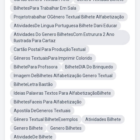
BilhetesPara Trabalhar Em Sala
Projetotrabalhar OGênero Textual Bilhete Alfabetização
AtividadesDe Lingua Portuguesa Bilhete Dani Educar
Atividades Do Genero BilhetesCom Estrurura 2 Ano
Ilustrada Para Cartaz
Cartão Postal Para ProduçãoTextual
Gêneros TextuaisPara Imprimir Colorido
BilhetePara Profssora
BilheteDIA Do Brinquedo
Imagem DeBilhetes Alfabetização Genero Textual
BilheteLetra Bastão
Ideias Palavras Textos Para AlfabetizaçãoBilhete
BilhetesFaceis Para Alfabetização
Apostila DeGeneros Textuais
Gênero Textual BilheteExemplos
Atividades Bilhete
Genero Bilhete
Genero Bilhetes
AtividadeDe Bilhete