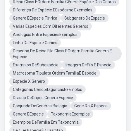
Reino Class EOrdem Família Gênero Espécie Das Cobras
Diferença De Espécie EEspécime Exemplos
Genero EEspecie Tiririca
Subgenero DeEspecie
Várias Especies Com Diferentes Generos
Anologias Entre EspéciesExemplos
Linha Da Especie Canies
Desenho De Reino Filo Class EOrdem Familia Genero E
Especie
Exemplos DeSubespécie
Imagem DeFilo E Especie
Macrosoma Tipulata Ordem FamiliaE Especie
Especie X Genero
Categorias CenopitagoricasExemplos
Divisao DeGripos Genero Especie
Conjundo DeGeneros Biologia
Gene Ro X Espece
Genero EEspecie
TaxonomiaExemplos
Exemplos DeFamilia Em Taxonomia
De Que EspécieÉ O Saltitão