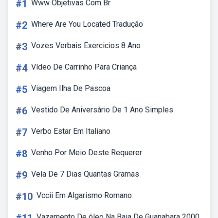
#1
Www Objetivas Com Br
#2
Where Are You Located Tradução
#3
Vozes Verbais Exercicios 8 Ano
#4
Vídeo De Carrinho Para Criança
#5
Viagem Ilha De Pascoa
#6
Vestido De Aniversário De 1 Ano Simples
#7
Verbo Estar Em Italiano
#8
Venho Por Meio Deste Requerer
#9
Vela De 7 Dias Quantas Gramas
#10
Vccii Em Algarismo Romano
Vazamento De óleo Na Baia De Guanabara 2000