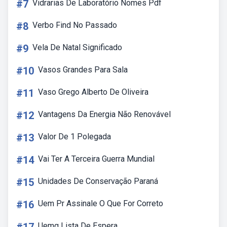
#7
Vidrarias De Laboratório Nomes Pdf
#8
Verbo Find No Passado
#9
Vela De Natal Significado
#10
Vasos Grandes Para Sala
#11
Vaso Grego Alberto De Oliveira
#12
Vantagens Da Energia Não Renovável
#13
Valor De 1 Polegada
#14
Vai Ter A Terceira Guerra Mundial
#15
Unidades De Conservação Paraná
#16
Uem Pr Assinale O Que For Correto
Uemg Lista De Espera