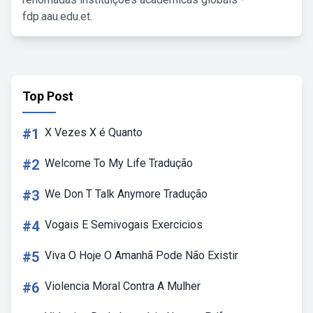
fdp.aau.edu.et.
Top Post
#1
X Vezes X é Quanto
#2
Welcome To My Life Tradução
#3
We Don T Talk Anymore Tradução
#4
Vogais E Semivogais Exercicios
#5
Viva O Hoje O Amanhã Pode Não Existir
#6
Violencia Moral Contra A Mulher