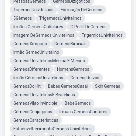
PessoasGemeos
GemeosDizigoticos
TrigemesUnivitelinos
Formação DeGemeos
5Gêmeos
TrigemeosUnivitelinos
Irmãos GemeosCabalares
O Perfil DeGemeos
Imagem DeGemeos Univitelinos
TrigemiosUnivitelinos
GemeosXifopago
GemeosBiraciais
Irmão GemeoUnivitalino
Gemeos UnivitelinosMenina E Menino
GemeosDiferentes
HomensGemeos
Irmãs GêmeasUnivitelinos
GemeosRuivos
GemeosDo Hit
Bebes GemeosCasal
Skin Gemeas
Gemeos UnivitelinosE Bivitelinos
GemeosVilao Invincible
BebeGemeos
GêmeosConjugados
Irmaos GemeosCantores
GemeosCaracteristicas
FotoenvelhecimentoGemeos Univitelinos