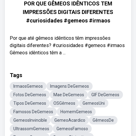
POR QUE GÊMEOS IDÊNTICOS TEM
IMPRESSÕES DIGITAIS DIFERENTES
#curiosidades #gemeos #irmaos
Por que até gêmeos idênticos têm impressões
digitais diferentes? #curiosidades #gemeos #irmaos
Gêmeos idênticos têm a ...
Tags
IrmaosGemeos
Imagens DeGemeos
Fotos DeGemeos
Mae DeGemeos
GIF DeGemeos
Tipos DeGemeos
OSGêmeos
GemeosUni
Famosos DeGemeos
HomemGemeos
GemeosInvincible
GemeoAcardico
GêmeosDe
UltrassomGemeos
GemeosFamoso