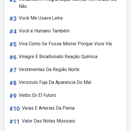
#2
Não
#3
Você Me Usava Letra
#4
Você é Humano Também
#5
Viva Como Se Fosse Morrer Porque Voce Vai
#6
Vinagre E Bicarbonato Reação Química
#7
Vestimentas Da Região Norte
#8
Versiculo Fuja Da Aparencia Do Mal
#9
Verbo En El Futuro
#10
Veias E Arterias Da Perna
#11
Valor Das Notas Musicais