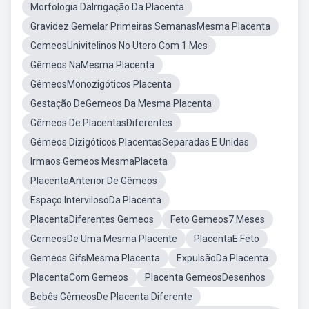
Morfologia DaIrrigação Da Placenta
Gravidez Gemelar Primeiras SemanasMesma Placenta
GemeosUnivitelinos No Utero Com 1 Mes
Gêmeos NaMesma Placenta
GêmeosMonozigóticos Placenta
Gestação DeGemeos Da Mesma Placenta
Gêmeos De PlacentasDiferentes
Gêmeos Dizigóticos PlacentasSeparadas E Unidas
Irmaos Gemeos MesmaPlaceta
PlacentaAnterior De Gêmeos
Espaço IntervilosoDa Placenta
PlacentaDiferentes Gemeos
Feto Gemeos7 Meses
GemeosDe Uma Mesma Placente
PlacentaE Feto
Gemeos GifsMesma Placenta
ExpulsãoDa Placenta
PlacentaCom Gemeos
Placenta GemeosDesenhos
Bebês GêmeosDe Placenta Diferente