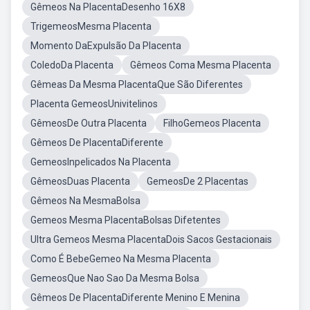
Gêmeos Na PlacentaDesenho 16X8
TrigemeosMesma Placenta
Momento DaExpulsão Da Placenta
ColedoDa Placenta
Gêmeos Coma Mesma Placenta
Gêmeas Da Mesma PlacentaQue São Diferentes
Placenta GemeosUnivitelinos
GêmeosDe Outra Placenta
FilhoGemeos Placenta
Gêmeos De PlacentaDiferente
GemeosInpelicados Na Placenta
GêmeosDuas Placenta
GemeosDe 2 Placentas
Gêmeos Na MesmaBolsa
Gemeos Mesma PlacentaBolsas Difetentes
Ultra Gemeos Mesma PlacentaDois Sacos Gestacionais
Como É BebeGemeo Na Mesma Placenta
GemeosQue Nao Sao Da Mesma Bolsa
Gêmeos De PlacentaDiferente Menino E Menina