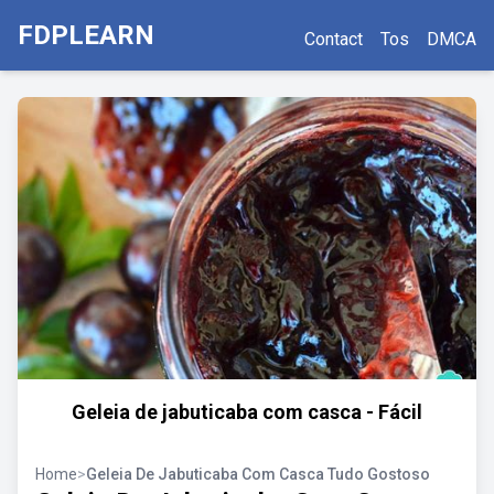
FDPLEARN
Contact
Tos
DMCA
Geleia de jabuticaba com casca - Fácil
Home
>
Geleia De Jabuticaba Com Casca Tudo Gostoso