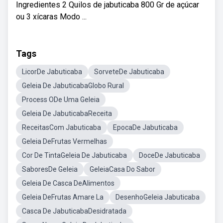
Ingredientes 2 Quilos de jabuticaba 800 Gr de açúcar
ou 3 xícaras Modo ...
Tags
LicorDe Jabuticaba
SorveteDe Jabuticaba
Geleia De JabuticabaGlobo Rural
Process ODe Uma Geleia
Geleia De JabuticabaReceita
ReceitasCom Jabuticaba
EpocaDe Jabuticaba
Geleia DeFrutas Vermelhas
Cor De TintaGeleia De Jabuticaba
DoceDe Jabuticaba
SaboresDe Geleia
GeleiaCasa Do Sabor
Geleia De Casca DeAlimentos
Geleia DeFrutas Amare La
DesenhoGeleia Jabuticaba
Casca De JabuticabaDesidratada