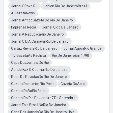
Jornal OPovo RJ
Leblon Rio De JaneiroBrazil
A GazetaNews
Jornal AntigoGazeta Do Rio De Janeiro
Imprensa Regia
Jornal QRio De Janeiro
Jornal A RepúblicaRio De Janeiro
Jornal O DIA CarnavalRio De Janeiro
Cartaz RevistaRio De Janeiro
Jornal AgoraRio Grande
TV GazetaAv Paulista
Rio De JaneiroEm 1790
Capa DosJornais Do Rio
Aonde Faz OS JornalRio De Janeiro
Rede De RevistasDo Rio De Janeiro
Gazeta DoInterior Rio Preto
Gazeta DoAcre
Gazeta DoBalão Fotos
Gazeta Do Rio De Janeiro7 De Setembro
Jornal Fala Brasil NoRio De Janeiro
Capa Dos JornaisDo Rio De Janeiro Hoje