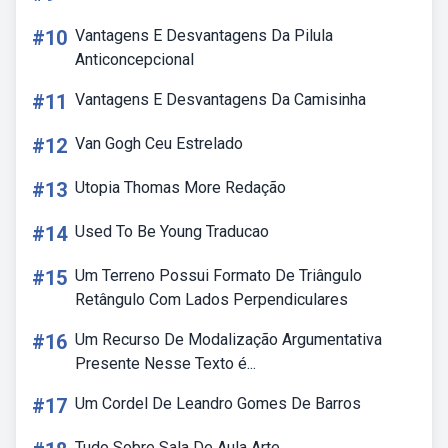
#10
Vantagens E Desvantagens Da Pilula
Anticoncepcional
#11
Vantagens E Desvantagens Da Camisinha
#12
Van Gogh Ceu Estrelado
#13
Utopia Thomas More Redação
#14
Used To Be Young Traducao
#15
Um Terreno Possui Formato De Triângulo
Retângulo Com Lados Perpendiculares
#16
Um Recurso De Modalização Argumentativa
Presente Nesse Texto é...
#17
Um Cordel De Leandro Gomes De Barros
Tudo Sobre Sala De Aula Arte