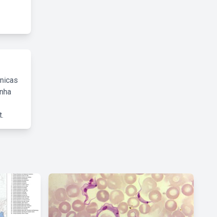
cnicas
inha
.