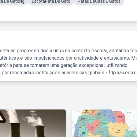
ta De GatoNg
EscotaPata De Gato
Patas DeCães E Gatos
leta ao progresso dos alunos no contexto escolar, adotando té
tênticas e são impulsionadas por criatividade e entusiasmo. M
etória para se tornarem uma geração excepcional, utilizando
 por renomadas instituições acadêmicas globais - fdp.aau.edu.et