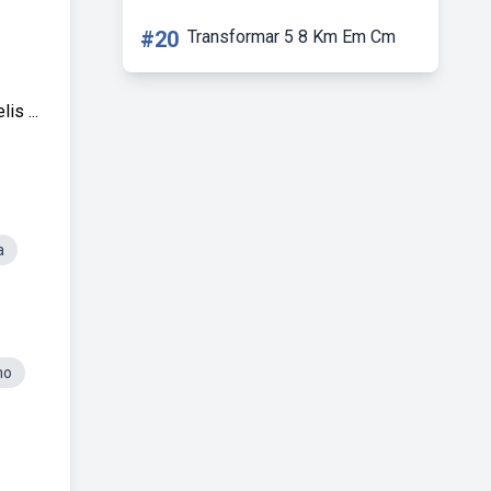
#20
Transformar 5 8 Km Em Cm
s ...
a
ho