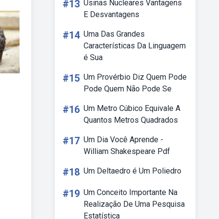
#13
Usinas Nucleares Vantagens
E Desvantagens
#14
Uma Das Grandes
Características Da Linguagem
é Sua
#15
Um Provérbio Diz Quem Pode
Pode Quem Não Pode Se
#16
Um Metro Cúbico Equivale A
Quantos Metros Quadrados
#17
Um Dia Você Aprende -
William Shakespeare Pdf
#18
Um Deltaedro é Um Poliedro
#19
Um Conceito Importante Na
Realização De Uma Pesquisa
Estatística