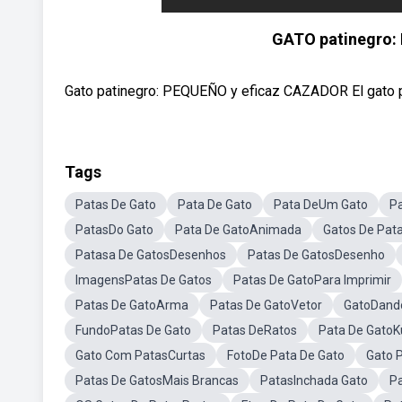
GATO patinegro:
Gato patinegro: PEQUEÑO y eficaz CAZADOR El gato pat
Tags
Patas De Gato
Pata De Gato
Pata DeUm Gato
P
PatasDo Gato
Pata De GatoAnimada
Gatos De Pat
Patasa De GatosDesenhos
Patas De GatosDesenho
ImagensPatas De Gatos
Patas De GatoPara Imprimir
Patas De GatoArma
Patas De GatoVetor
GatoDando
FundoPatas De Gato
Patas DeRatos
Pata De Gato
Gato Com PatasCurtas
FotoDe Pata De Gato
Gato 
Patas De GatosMais Brancas
PatasInchada Gato
P