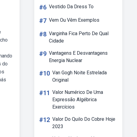
#6
Vestido Da Dress To
#7
Vem Ou Vêm Exemplos
e
#8
Varginha Fica Perto De Qual
icho
Cidade
#9
Vantagens E Desvantagens
inando
Energia Nuclear
s do
os
#10
Van Gogh Noite Estrelada
más
Original
#11
Valor Numérico De Uma
Expressão Algébrica
Exercícios
#12
Valor Do Quilo Do Cobre Hoje
2023