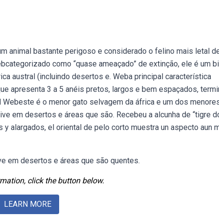
m animal bastante perigoso e considerado o felino mais letal d
Webcategorizado como “quase ameaçado” de extinção, ele é um b
ica austral (incluindo desertos e. Weba principal característica
 que apresenta 3 a 5 anéis pretos, largos e bem espaçados, term
nal Webeste é o menor gato selvagem da áfrica e um dos menore
ive em desertos e áreas que são. Recebeu a alcunha de “tigre d
 y alargados, el oriental de pelo corto muestra un aspecto aun 
ive em desertos e áreas que são quentes.
mation, click the button below.
LEARN MORE