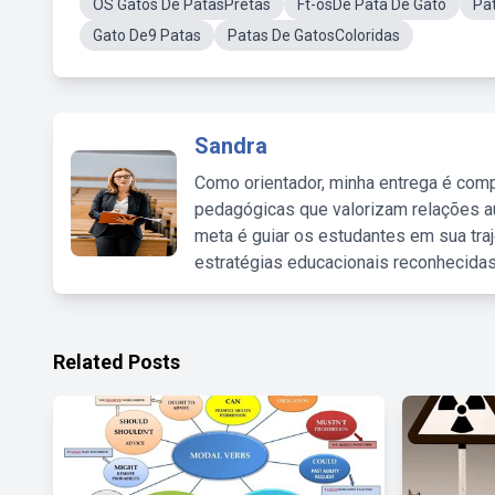
OS Gatos De PatasPretas
Ft-osDe Pata De Gato
Pa
Gato De9 Patas
Patas De GatosColoridas
Sandra
Como orientador, minha entrega é comp
pedagógicas que valorizam relações au
meta é guiar os estudantes em sua traj
estratégias educacionais reconhecidas
Related Posts