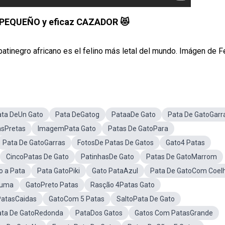
 PEQUEÑO y eficaz CAZADOR 😻
inegro africano es el felino más letal del mundo. Imágen de Feli
ata DeUn Gato
Pata DeGatog
PataaDe Gato
Pata De GatoGarr
asPretas
ImagemPata Gato
Patas De GatoPara
Pata De GatoGarras
FotosDe Patas De Gatos
Gato4 Patas
CincoPatas De Gato
PatinhasDe Gato
Patas De GatoMarrom
 a Pata
Pata GatoPiki
Gato PataAzul
Pata De GatoCom Coel
Kuma
GatoPreto Patas
Rasção 4Patas Gato
PatasCaidas
GatoCom 5 Patas
SaltoPata De Gato
ata De GatoRedonda
PataDos Gatos
Gatos Com PatasGrande