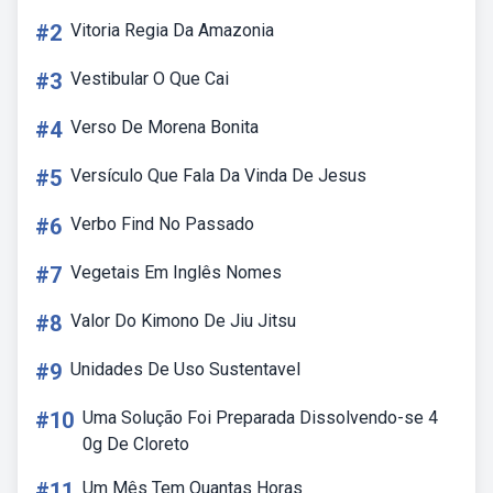
#2
Vitoria Regia Da Amazonia
#3
Vestibular O Que Cai
#4
Verso De Morena Bonita
#5
Versículo Que Fala Da Vinda De Jesus
#6
Verbo Find No Passado
#7
Vegetais Em Inglês Nomes
#8
Valor Do Kimono De Jiu Jitsu
#9
Unidades De Uso Sustentavel
#10
Uma Solução Foi Preparada Dissolvendo-se 4
0g De Cloreto
#11
Um Mês Tem Quantas Horas