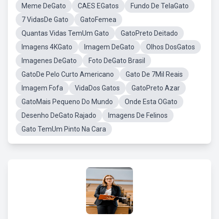
Meme DeGato
CAES EGatos
Fundo De TelaGato
7 VidasDe Gato
GatoFemea
Quantas Vidas TemUm Gato
GatoPreto Deitado
Imagens 4KGato
Imagem DeGato
Olhos DosGatos
Imagenes DeGato
Foto DeGato Brasil
GatoDe Pelo Curto Americano
Gato De 7Mil Reais
Imagem Fofa
VidaDos Gatos
GatoPreto Azar
GatoMais Pequeno Do Mundo
Onde Esta OGato
Desenho DeGato Rajado
Imagens De Felinos
Gato TemUm Pinto Na Cara