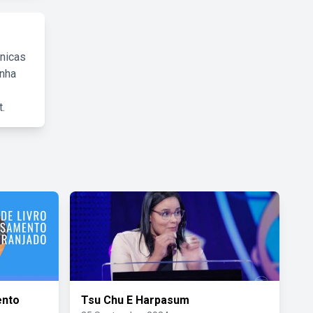
cnicas
inha
.
ento
Tsu Chu E Harpasum