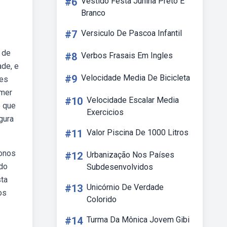
#6
Vestido Festa Junina Preto E
Branco
#7
Versiculo De Pascoa Infantil
 de
#8
Verbos Frasais Em Ingles
ade, e
#9
Velocidade Media De Bicicleta
tes
omer
#10
Velocidade Escalar Media
o que
Exercicios
gura
#11
Valor Piscina De 1000 Litros
donos
#12
Urbanização Nos Países
 do
Subdesenvolvidos
sta
#13
Unicórnio De Verdade
os
Colorido
#14
Turma Da Mônica Jovem Gibi