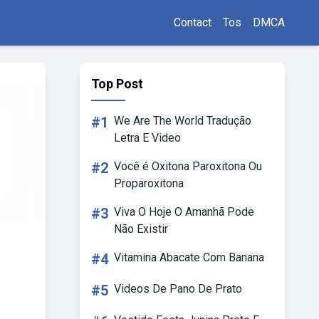
Contact
Tos
DMCA
Top Post
#1
We Are The World Tradução
Letra E Video
#2
Você é Oxitona Paroxitona Ou
Proparoxitona
#3
Viva O Hoje O Amanhã Pode
Não Existir
#4
Vitamina Abacate Com Banana
#5
Videos De Pano De Prato