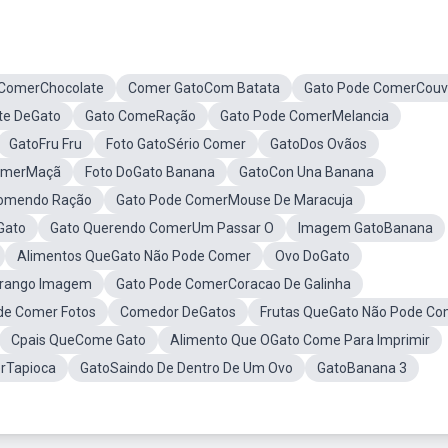
 ComerChocolate
Comer GatoCom Batata
Gato Pode ComerCou
te DeGato
Gato ComeRação
Gato Pode ComerMelancia
GatoFru Fru
Foto GatoSério Comer
GatoDos Ovãos
omerMaçã
Foto DoGato Banana
GatoCon Una Banana
omendo Ração
Gato Pode ComerMouse De Maracuja
Gato
Gato Querendo ComerUm Passar O
Imagem GatoBanana
Alimentos QueGato Não Pode Comer
Ovo DoGato
rango Imagem
Gato Pode ComerCoracao De Galinha
de Comer Fotos
Comedor DeGatos
Frutas QueGato Não Pode Co
Cpais QueCome Gato
Alimento Que OGato Come Para Imprimir
rTapioca
GatoSaindo De Dentro De Um Ovo
GatoBanana 3