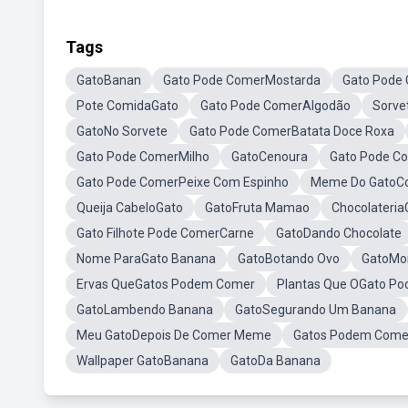
Tags
GatoBanan
Gato Pode ComerMostarda
Gato Pode
Pote ComidaGato
Gato Pode ComerAlgodão
Sorve
GatoNo Sorvete
Gato Pode ComerBatata Doce Roxa
Gato Pode ComerMilho
GatoCenoura
Gato Pode C
Gato Pode ComerPeixe Com Espinho
Meme Do GatoC
Queija CabeloGato
GatoFruta Mamao
Chocolateria
Gato Filhote Pode ComerCarne
GatoDando Chocolate
Nome ParaGato Banana
GatoBotando Ovo
GatoMo
Ervas QueGatos Podem Comer
Plantas Que OGato Po
GatoLambendo Banana
GatoSegurando Um Banana
Meu GatoDepois De Comer Meme
Gatos Podem Come
Wallpaper GatoBanana
GatoDa Banana