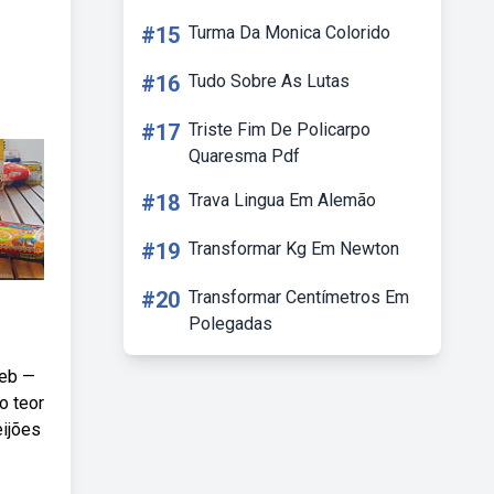
#15
Turma Da Monica Colorido
#16
Tudo Sobre As Lutas
#17
Triste Fim De Policarpo
Quaresma Pdf
#18
Trava Lingua Em Alemão
#19
Transformar Kg Em Newton
#20
Transformar Centímetros Em
Polegadas
Web —
o teor
eijões