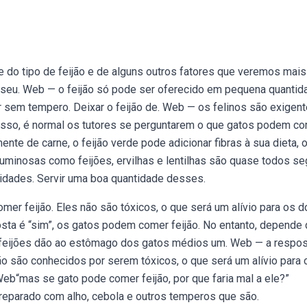
do tipo de feijão e de alguns outros fatores que veremos mais
 seu. Web — ‍o feijão só pode ser oferecido em pequena quantid
r sem tempero. Deixar o feijão de. Web — os felinos são exigen
 isso, é normal os tutores se perguntarem o que gatos podem c
te de carne, o feijão verde pode adicionar fibras à sua dieta, 
uminosas como feijões, ervilhas e lentilhas são quase todos se
idades. Servir uma boa quantidade desses.
er feijão. Eles não são tóxicos, o que será um alívio para os 
sta é “sim”, os gatos podem comer feijão. No entanto, depende
 feijões dão ao estômago dos gatos médios um. Web — a respo
ão são conhecidos por serem tóxicos, o que será um alívio para 
Web“mas se gato pode comer feijão, por que faria mal a ele?”
eparado com alho, cebola e outros temperos que são.