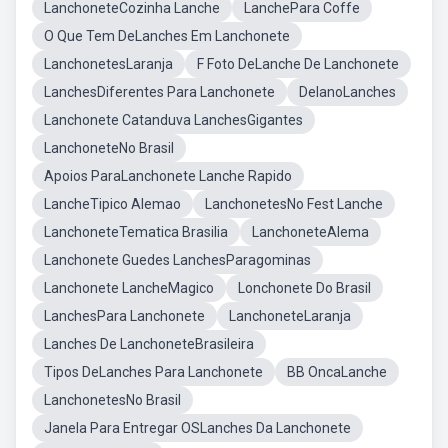
LanchoneteCozinha Lanche
LanchePara Coffe
O Que Tem DeLanches Em Lanchonete
LanchonetesLaranja
F Foto DeLanche De Lanchonete
LanchesDiferentes Para Lanchonete
DelanoLanches
Lanchonete Catanduva LanchesGigantes
LanchoneteNo Brasil
Apoios ParaLanchonete Lanche Rapido
LancheTipico Alemao
LanchonetesNo Fest Lanche
LanchoneteTematica Brasilia
LanchoneteAlema
Lanchonete Guedes LanchesParagominas
Lanchonete LancheMagico
Lonchonete Do Brasil
LanchesPara Lanchonete
LanchoneteLaranja
Lanches De LanchoneteBrasileira
Tipos DeLanches Para Lanchonete
BB OncaLanche
LanchonetesNo Brasil
Janela Para Entregar OSLanches Da Lanchonete