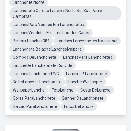
Lanchonte Nome
Lanchonete Gordão LanchesNorte Sul São Paulo
Campinas
LanchesPara Vendes Em Lanchonetes
LanchesVendidos Em Lanchonetes Caras
Belleus Lanches381
Lanches LanchonetesTradicional
Lanchonete Bolacha LanchesIvaipora
Combos DeLanchonete
LanchesPara Lanchonetes
LancheDe Lancheonate Convide
Lanches LanchonetePNG
LanchesP Lanchonete
KaibaLanches Lanchonete
LanchesWallpaper
WallpaperLanche
FotoLanche
Cesta DeLanche
Cores ParaLanchonete
Banner DeLanchonete
Balcao ParaLanchonete
Fotos DeLanche