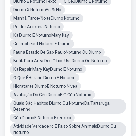
Diurno E NoturnoTexto
O CeuDiurno E Noturno
Diurno X NoturnoEn Si No
Manhã Tarde/NoiteDiurno Noturno
Poster AdicionalNoturno
Kit Diurno E NoturnoMary Kay
Cosmobeaut NoturnoE Diurno
Fauna Estado De Sao PauloNoturno Ou Diurno
Botik Para Area Dos Olhos UsoDiurno Ou Noturno
Kit Repair Mary KayDiurno E Noturno
O Que ÉHorario Diurno E Noturno
Hidratante DiurnoE Noturno Nivea
Avaliação Do Céu DiurnoE O Céu Noturno
Quais São Habitos Diurno Ou NoturnoDa Tartaruga
Desenho
Céu DiurnoE Noturno Exercicio
Atividade Verdadeiro E Falso Sobre AnimaisDiurno Ou
Noturno