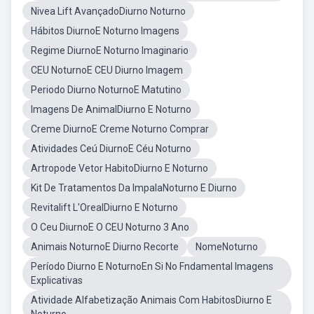
Nivea Lift AvançadoDiurno Noturno
Hábitos DiurnoE Noturno Imagens
Regime DiurnoE Noturno Imaginario
CEU NoturnoE CEU Diurno Imagem
Periodo Diurno NoturnoE Matutino
Imagens De AnimalDiurno E Noturno
Creme DiurnoE Creme Noturno Comprar
Atividades Ceú DiurnoE Céu Noturno
Artropode Vetor HabitoDiurno E Noturno
Kit De Tratamentos Da ImpalaNoturno E Diurno
Revitalift L'OrealDiurno E Noturno
O Ceu DiurnoE O CEU Noturno 3 Ano
Animais NoturnoE Diurno Recorte
NomeNoturno
Período Diurno E NoturnoEn Si No Fndamental Imagens
Explicativas
Atividade Alfabetização Animais Com HabitosDiurno E