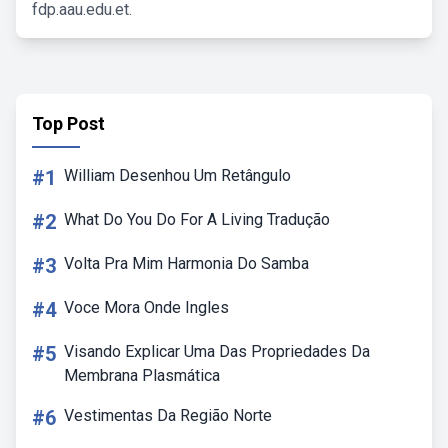
fdp.aau.edu.et.
Top Post
#1
William Desenhou Um Retângulo
#2
What Do You Do For A Living Tradução
#3
Volta Pra Mim Harmonia Do Samba
#4
Voce Mora Onde Ingles
#5
Visando Explicar Uma Das Propriedades Da
Membrana Plasmática
#6
Vestimentas Da Região Norte