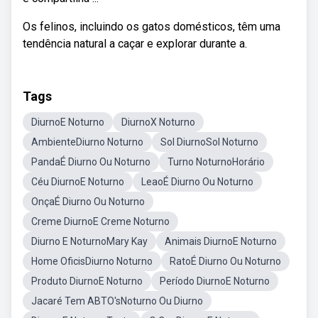
Os felinos, incluindo os gatos domésticos, têm uma
tendência natural a caçar e explorar durante a.
Tags
DiurnoE Noturno
DiurnoX Noturno
AmbienteDiurno Noturno
Sol DiurnoSol Noturno
PandaÉ Diurno Ou Noturno
Turno NoturnoHorário
Céu DiurnoE Noturno
LeaoÉ Diurno Ou Noturno
OnçaÉ Diurno Ou Noturno
Creme DiurnoE Creme Noturno
Diurno E NoturnoMary Kay
Animais DiurnoE Noturno
Home OficisDiurno Noturno
RatoÉ Diurno Ou Noturno
Produto DiurnoE Noturno
Período DiurnoE Noturno
Jacaré Tem ABTO'sNoturno Ou Diurno