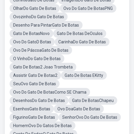
ConviteGato De Botas
ImagensDo Gato De Botas
OlharDo Gato De Botas
Ovo Do Gato De BotasPNG
OvozinhoDo Gato De Botas
Desenho Para PintarGato De Botas
Gato De BotasNovo
Gato De Botas DeOculos
Ovo Do GatoD Botas
CarinhaDo Gato De Botas
Ovo De PáscoaGato De Botas
O VinhoDo Gato De Botas
Gato De Botas2 Joao Trombeta
Assistir Gato De Botas2
Gato De Botas EKitty
SeuOvo Gato De Botas
Ovo Do Gato De BotasComo SE Chama
DesenhosDo Gato De Botas
Gato De BotasChapeu
EsenhosGato Botas
Ovo DoaGato De Botas
FigurinoGato De Botas
SenhorOvo Do Gato De Botas
HomemOvo Do Gatos De Botas