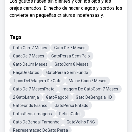
Los gatitos nacen sin dientes y con los ojos y las
orejas cerrados. El hecho de nacer ciegos y sordos los
convierte en pequeñas criaturas indefensas y.
Tags
Gato Com7 Meses
Gato De 7 Meses
GadoDe 7 Meses
GatoPersa Sem Pelo
Gato DeUm Meses
GatoCom 8 Meses
RaçaDe Gatos
GatoPersa Sem Fundo
Tipos DePelagem De Gato
Maine Coon7 Meses
Gato De 7 MesesPreto
Imagem De GatoCom 7 Meses
2 GatoLaranja
GatoRagdoll
Gato DeBengala HD
GatoFundo Branco
GatoPersa Entado
GatosPersa Imagens
PeticoGatos
Gato DeBengal Tamanho
GatoVelho PNG
Representaçao DoGato Persa