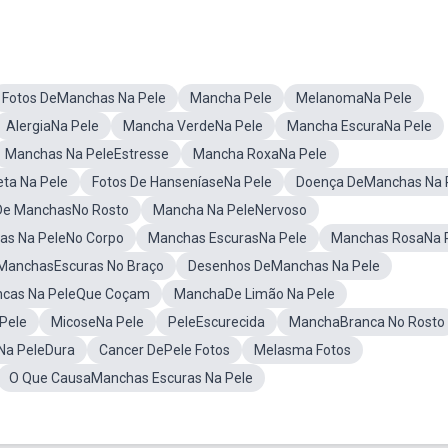
Fotos DeManchas Na Pele
Mancha Pele
MelanomaNa Pele
AlergiaNa Pele
Mancha VerdeNa Pele
Mancha EscuraNa Pele
Manchas Na PeleEstresse
Mancha RoxaNa Pele
ta Na Pele
Fotos De HanseníaseNa Pele
Doença DeManchas Na 
De ManchasNo Rosto
Mancha Na PeleNervoso
as Na PeleNo Corpo
Manchas EscurasNa Pele
Manchas RosaNa 
ManchasEscuras No Braço
Desenhos DeManchas Na Pele
ncas Na PeleQue Coçam
ManchaDe Limão Na Pele
Pele
MicoseNa Pele
PeleEscurecida
ManchaBranca No Rosto
Na PeleDura
Cancer DePele Fotos
Melasma Fotos
O Que CausaManchas Escuras Na Pele