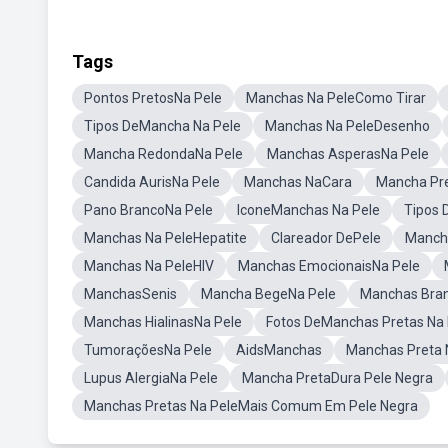
Tags
Pontos PretosNa Pele
Manchas Na PeleComo Tirar
Tipos DeMancha Na Pele
Manchas Na PeleDesenho
Mancha RedondaNa Pele
Manchas AsperasNa Pele
Candida AurisNa Pele
Manchas NaCara
Mancha Pre
Pano BrancoNa Pele
IconeManchas Na Pele
Tipos 
Manchas Na PeleHepatite
Clareador DePele
Manch
Manchas Na PeleHIV
Manchas EmocionaisNa Pele
ManchasSenis
Mancha BegeNa Pele
Manchas Bra
Manchas HialinasNa Pele
Fotos DeManchas Pretas Na 
TumoraçõesNa Pele
AidsManchas
Manchas Preta 
Lupus AlergiaNa Pele
Mancha PretaDura Pele Negra
Manchas Pretas Na PeleMais Comum Em Pele Negra