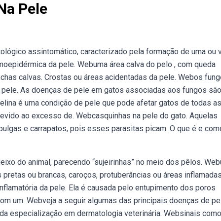
Na Pele
ológico assintomático, caracterizado pela formação de uma ou v
moepidérmica da pele. Webuma área calva do pelo , com queda
chas calvas. Crostas ou áreas acidentadas da pele. Webos fun
pele. As doenças de pele em gatos associadas aos fungos sã
lina é uma condição de pele que pode afetar gatos de todas a
devido ao excesso de. Webcasquinhas na pele do gato. Aquelas
ulgas e carrapatos, pois esses parasitas picam. O que é e com
eixo do animal, parecendo “sujeirinhas” no meio dos pêlos. We
pretas ou brancas, caroços, protuberâncias ou áreas inflamadas
nflamatória da pele. Ela é causada pelo entupimento dos poros
com um. Webveja a seguir algumas das principais doenças de p
ia da especialização em dermatologia veterinária. Websinais como 