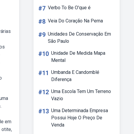
#7
Verbo To Be O'que é
#8
Veia Do Coração Na Perna
árias
#9
Unidades De Conservação Em
São Paulo
gos
#10
Unidade De Medida Mapa
o
Mental
s
#11
Umbanda E Candomblé
o
Diferença
#12
Uma Escola Tem Um Terreno
buma
Vazio
.
#13
Uma Determinada Empresa
Possui Hoje O Preço De
ele em
Venda
otite,