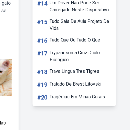
#14
Um Driver Não Pode Ser
 gato.
Carregado Neste Dispositivo
, se
#15
Tudo Sala De Aula Projeto De
Vida
#16
Tudo Que Ou Tudo O Que
#17
Trypanosoma Cruzi Ciclo
Biologico
#18
Trava Lingua Tres Tigres
#19
Tratado De Brest Litovski
#20
Tragédias Em Minas Gerais
das