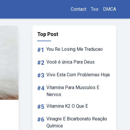
Contact
Tos
DMCA
Top Post
#1
You Re Losing Me Traducao
#2
Você é única Para Deus
#3
Vivo Esta Com Problemas Hoje
#4
Vitamina Para Musculos E
Nervos
#5
Vitamina K2 O Que E
#6
Vinagre E Bicarbonato Reação
Química