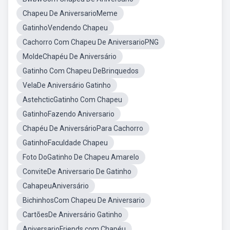
Chapeu De AniversarioMeme
GatinhoVendendo Chapeu
Cachorro Com Chapeu De AniversarioPNG
MoldeChapéu De Aniversário
Gatinho Com Chapeu DeBrinquedos
VelaDe Aniversário Gatinho
AstehcticGatinho Com Chapeu
GatinhoFazendo Aniversario
Chapéu De AniversárioPara Cachorro
GatinhoFaculdade Chapeu
Foto DoGatinho De Chapeu Amarelo
ConviteDe Aniversario De Gatinho
CahapeuAniversário
BichinhosCom Chapeu De Aniversario
CartõesDe Aniversário Gatinho
AniversarioFriends.com Chapéu