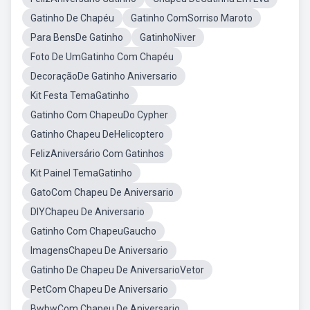
Gatinho De Chapéu
Gatinho ComSorriso Maroto
Para BensDe Gatinho
GatinhoNiver
Foto De UmGatinho Com Chapéu
DecoraçãoDe Gatinho Aniversario
Kit Festa TemaGatinho
Gatinho Com ChapeuDo Cypher
Gatinho Chapeu DeHelicoptero
FelizAniversário Com Gatinhos
Kit Painel TemaGatinho
GatoCom Chapeu De Aniversario
DIYChapeu De Aniversario
Gatinho Com ChapeuGaucho
ImagensChapeu De Aniversario
Gatinho De Chapeu De AniversarioVetor
PetCom Chapeu De Aniversario
BwbwCom Chapeu De Aniversario