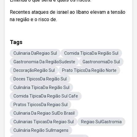
Recentes ataques de israel ao líbano elevam a tensão
na região e o risco de.
Tags
Culinaria DaRegiao Sul
Comida TípicaDa Região Sul
Gastronomia Da RegiãoSudeste
GastronomiaDo Sul
DecoraçãoRegião Sul
Prato TípicoDa Região Norte
Doces TípicosDa Região Sul
Culinária TípicaDa Região Sul
Comida TípicaDa Região Sul Cafe
Pratos TipicosDa Regiao Sul
Culinaria Da Regiao SulDo Brasil
Culinarias TipicasDa Regiao Sul
Regiao SulGastromia
Culinária Região SulImagens