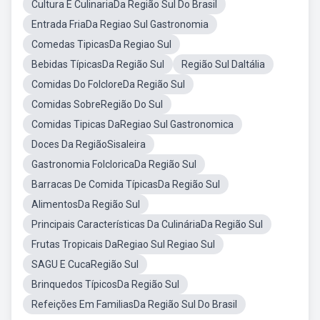
Cultura E CulinariaDa Região Sul Do Brasil
Entrada FriaDa Regiao Sul Gastronomia
Comedas TipicasDa Regiao Sul
Bebidas TípicasDa Região Sul
Região Sul DaItália
Comidas Do FolcloreDa Região Sul
Comidas SobreRegião Do Sul
Comidas Tipicas DaRegiao Sul Gastronomica
Doces Da RegiãoSisaleira
Gastronomia FolcloricaDa Região Sul
Barracas De Comida TípicasDa Região Sul
AlimentosDa Região Sul
Principais Características Da CulináriaDa Região Sul
Frutas Tropicais DaRegiao Sul Regiao Sul
SAGU E CucaRegião Sul
Brinquedos TípicosDa Região Sul
Refeições Em FamiliasDa Região Sul Do Brasil