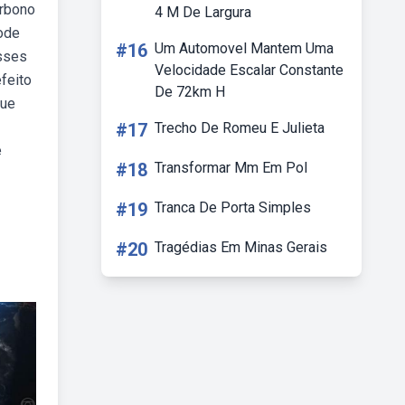
arbono
4 M De Largura
pode
#16
Um Automovel Mantem Uma
esses
Velocidade Escalar Constante
feito
De 72km H
que
#17
Trecho De Romeu E Julieta
e
#18
Transformar Mm Em Pol
#19
Tranca De Porta Simples
#20
Tragédias Em Minas Gerais