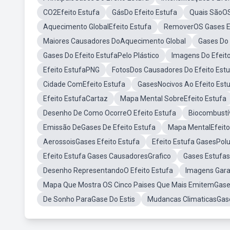
CO2Efeito Estufa
GásDo Efeito Estufa
Quais SãoOS
Aquecimento GlobalEfeito Estufa
RemoverOS Gases Ef
Maiores Causadores DoAquecimento Global
Gases Do 
Gases Do Efeito EstufaPelo Plástico
Imagens Do Efeito
Efeito EstufaPNG
FotosDos Causadores Do Efeito Est
Cidade ComEfeito Estufa
GasesNocivos Ao Efeito Est
Efeito EstufaCartaz
Mapa Mental SobreEfeito Estufa
Desenho De Como OcorreO Efeito Estufa
Biocombustí
Emissão DeGases De Efeito Estufa
Mapa MentalEfeito
AerossoisGases Efeito Estufa
Efeito Estufa GasesPol
Efeito Estufa Gases CausadoresGrafico
Gases Estufas
Desenho RepresentandoO Efeito Estufa
Imagens Garat
Mapa Que Mostra OS Cinco Paises Que Mais EmitemGases
De Sonho ParaGase Do Estis
Mudancas ClimaticasGas