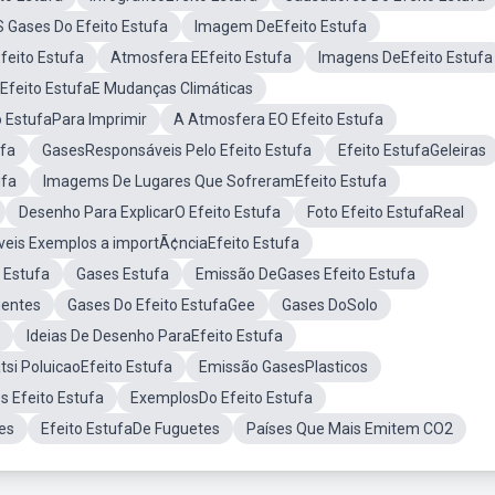
 Gases Do Efeito Estufa
Imagem DeEfeito Estufa
eito Estufa
Atmosfera EEfeito Estufa
Imagens DeEfeito Estufa
Efeito EstufaE Mudanças Climáticas
 EstufaPara Imprimir
A Atmosfera EO Efeito Estufa
ufa
GasesResponsáveis Pelo Efeito Estufa
Efeito EstufaGeleiras
ufa
Imagems De Lugares Que SofreramEfeito Estufa
Desenho Para ExplicarO Efeito Estufa
Foto Efeito EstufaReal
veis Exemplos a importÃ¢nciaEfeito Estufa
 Estufa
Gases Estufa
Emissão DeGases Efeito Estufa
uentes
Gases Do Efeito EstufaGee
Gases DoSolo
Ideias De Desenho ParaEfeito Estufa
si PoluicaoEfeito Estufa
Emissão GasesPlasticos
 Efeito Estufa
ExemplosDo Efeito Estufa
es
Efeito EstufaDe Fuguetes
Países Que Mais Emitem CO2