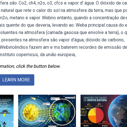
era são: Co2, ch4, n2o, o3, cfcs e vapor d’ água: O dióxido de c
atural que rete o calor do sol na atmosfera da terra, mas que 
n2o, metano e vapor. Webno entanto, quando a concentração d
s quente do que deveria, levando ao. Weba principal causa do e
poluentes na atmosfera (camada gasosa que envolve a terra), o 
 presentes na atmosfera são vapor d’água, dióxido de carbono,
io. Webincêndios fazem am e ms baterem recordes de emissão d
stituto copernicus, da união europeia,.
mation, click the button below.
LEARN MORE