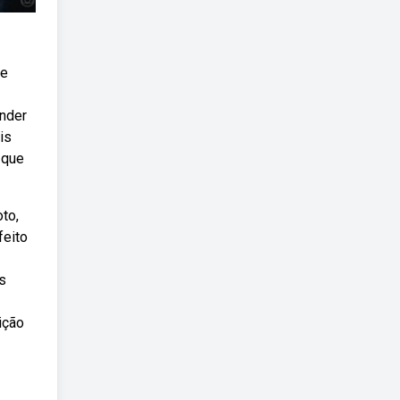
ie
ender
is
 que
to,
feito
s
ição