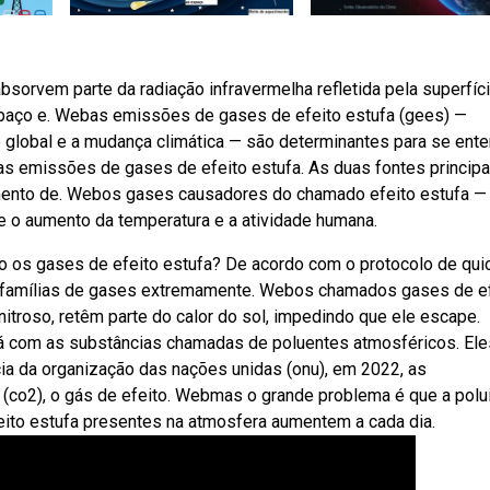
sorvem parte da radiação infravermelha refletida pela superfíc
spaço e. Webas emissões de gases de efeito estufa (gees) —
global e a mudança climática — são determinantes para se ent
as emissões de gases de efeito estufa. As duas fontes principa
ento de. Webos gases causadores do chamado efeito estufa —
re o aumento da temperatura e a atividade humana.
o os gases de efeito estufa? De acordo com o protocolo de quio
as famílias de gases extremamente. Webos chamados gases de e
itroso, retêm parte do calor do sol, impedindo que ele escape.
 dá com as substâncias chamadas de poluentes atmosféricos. Ele
 da organização das nações unidas (onu), em 2022, as
(co2), o gás de efeito. Webmas o grande problema é que a polu
ito estufa presentes na atmosfera aumentem a cada dia.