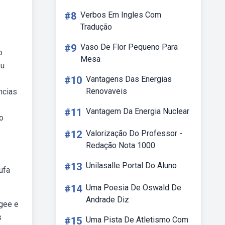
#8
Verbos Em Ingles Com
Tradução
#9
Vaso De Flor Pequeno Para
o
Mesa
ou
#10
Vantagens Das Energias
Renovaveis
ncias
#11
Vantagem Da Energia Nuclear
o
#12
Valorização Do Professor -
Redação Nota 1000
#13
Unilasalle Portal Do Aluno
ufa
#14
Uma Poesia De Oswald De
Andrade Diz
 gee e
s
#15
Uma Pista De Atletismo Com