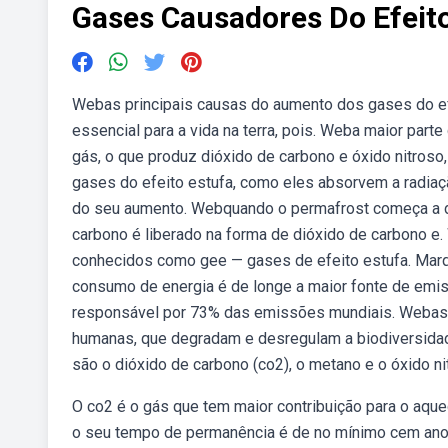
Gases Causadores Do Efeit
Webas principais causas do aumento dos gases do efe
essencial para a vida na terra, pois. Weba maior parte
gás, o que produz dióxido de carbono e óxido nitros
gases do efeito estufa, como eles absorvem a radiaç
do seu aumento. Webquando o permafrost começa a d
carbono é liberado na forma de dióxido de carbono e
conhecidos como gee — gases de efeito estufa. Marqu
consumo de energia é de longe a maior fonte de emi
responsável por 73% das emissões mundiais. Webas
humanas, que degradam e desregulam a biodiversidade
são o dióxido de carbono (co2), o metano e o óxido ni
O co2 é o gás que tem maior contribuição para o aqu
o seu tempo de permanência é de no mínimo cem anos