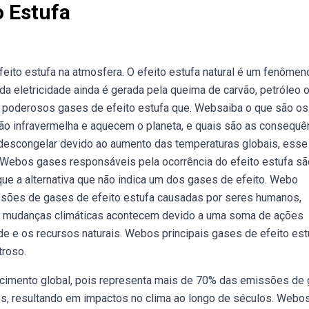
o Estufa
ito estufa na atmosfera. O efeito estufa natural é um fenômen
 da eletricidade ainda é gerada pela queima de carvão, petróleo 
o, poderosos gases de efeito estufa que. Websaiba o que são os
ão infravermelha e aquecem o planeta, e quais são as consequê
escongelar devido ao aumento das temperaturas globais, esse
. Webos gases responsáveis pela ocorrência do efeito estufa sã
e a alternativa que não indica um dos gases de efeito. Webo
ssões de gases de efeito estufa causadas por seres humanos,
 mudanças climáticas acontecem devido a uma soma de ações
 e os recursos naturais. Webos principais gases de efeito est
troso.
ecimento global, pois representa mais de 70% das emissões de
, resultando em impactos no clima ao longo de séculos. Webo