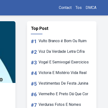
Contact
Tos
DMCA
Top Post
#1
Vulto Branco é Bom Ou Ruim
#2
Voz Da Verdade Letra Cifra
#3
Vogal E Semivogal Exercicios
#4
Victoria E Mistério Vida Real
#5
Vestimentas De Festa Junina
#6
Vermelho E Preto Dá Que Cor
#7
Verduras Fotos E Nomes