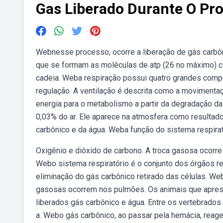
Gas Liberado Durante O Pr
Webnesse processo, ocorre a liberação de gás carbôni
que se formam as moléculas de atp (26 no máximo) c
cadeia. Weba respiração possui quatro grandes compo
regulação. A ventilação é descrita como a movimentaç
energia para o metabolismo a partir da degradação 
0,03% do ar. Ele aparece na atmosfera como resultado
carbônico e da água. Weba função do sistema respira
Oxigênio e dióxido de carbono. A troca gasosa ocorr
Webo sistema respiratório é o conjunto dos órgãos r
eliminação do gás carbônico retirado das células. W
gasosas ocorrem nos pulmões. Os animais que aprese
liberados gás carbônico e água. Entre os vertebrados 
a. Webo gás carbônico, ao passar pela hemácia, reag