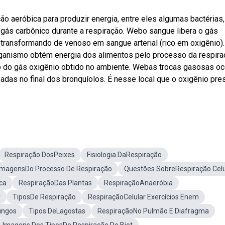
ão aeróbica para produzir energia, entre eles algumas bactérias,
e gás carbônico durante a respiração. Webo sangue libera o gás
e transformando de venoso em sangue arterial (rico em oxigênio).
rganismo obtém energia dos alimentos pelo processo da respira
ção do gás oxigênio obtido no ambiente. Webas trocas gasosas o
adas no final dos bronquíolos. É nesse local que o oxigênio pre
Respiração DosPeixes
Fisiologia DaRespiração
ImagensDo Processo De Respiração
Questões SobreRespiração Celu
ca
RespiraçãoDas Plantas
RespiraçãoAnaeróbia
r
TiposDe Respiração
RespiraçãoCelular Exercícios Enem
ungos
Tipos DeLagostas
RespiraçãoNo Pulmão E Diafragma