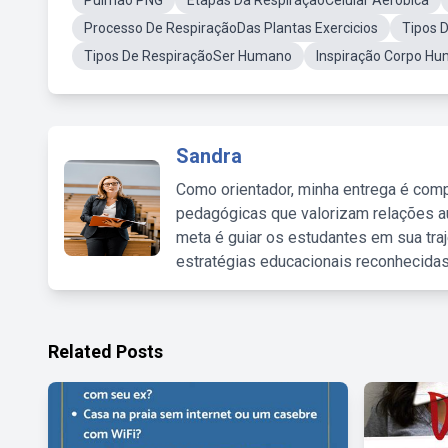
Pulmão PNG
Etapas Da RespiraçãoCelular Aeróbica
Processo De RespiraçãoDas Plantas Exercicios
Tipos 
Tipos De RespiraçãoSer Humano
Inspiração Corpo H
Sandra
Como orientador, minha entrega é comp
pedagógicas que valorizam relações au
meta é guiar os estudantes em sua traj
estratégias educacionais reconhecidas
Related Posts