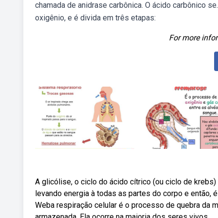
chamada de anidrase carbônica. O ácido carbônico se
oxigênio, e é divida em três etapas:
For more infor
A glicólise, o ciclo do ácido cítrico (ou ciclo de kreb
levando energia à todas as partes do corpo e então, é 
Weba respiração celular é o processo de quebra da mo
armazenada. Ela ocorre na maioria dos seres vivos.