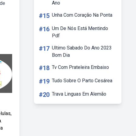
Ano
 de
#15
Unha Com Coração Na Ponta
#16
Um De Nós Está Mentindo
Pdf
#17
Ultimo Sabado Do Ano 2023
Bom Dia
#18
Tv Com Prateleira Embaixo
#19
Tudo Sobre O Parto Cesárea
#20
Trava Linguas Em Alemão
lulas,
.
ra