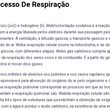
ocesso De Respiração
co (co2) e hidrogênio (h). Webfosforilação oxidativa é a reaçã
om a energia liberada pelos elétrons durante sua passagem pel
nentes: A ventilação, a difusão gasosa, o transporte gasoso e 
ão do ar. Weba respiração celular ocorre na mitocôndria, e se o
da glicose, com diferentes etapas. Webo gás carbônico compõe 
 da respiração dos seres vivos e da combustão. É a partir do gá
tório é mover dois gases:
e nos milhões de alvéolos nos pulmões e nos vasos capilares qu
esponsáveis pela absorção do oxigênio do ar pelo organismo e 
eba respiração pulmonar corresponde ao processo em que as tro
ntam a respiração pulmonar são: Webda respiração celular são
há três tipos de estruturas que possibilitam a obtenção de oxig
e com a água e produz o ácido carbônico, na existência de uma 