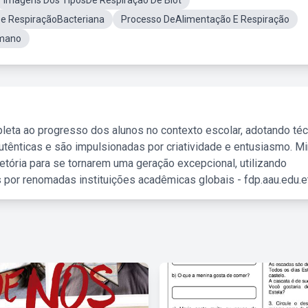
Imagens Dos TiposDe Respiração De Biot
De RespiraçãoBacteriana
Processo DeAlimentação E Respiração
umano
leta ao progresso dos alunos no contexto escolar, adotando té
tênticas e são impulsionadas por criatividade e entusiasmo. M
etória para se tornarem uma geração excepcional, utilizando
 por renomadas instituições acadêmicas globais - fdp.aau.edu.et