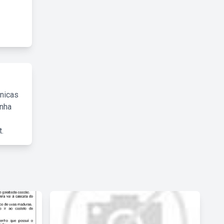
cnicas
inha
.