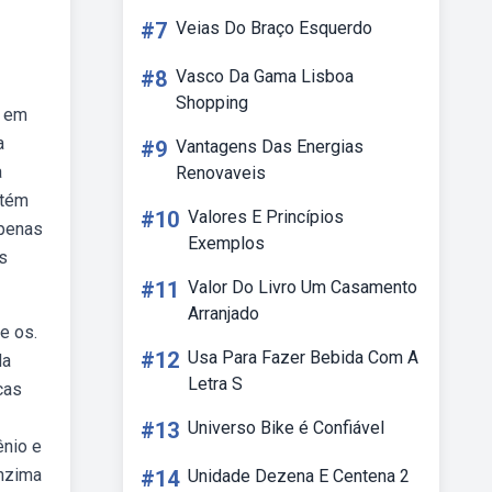
#7
Veias Do Braço Esquerdo
#8
Vasco Da Gama Lisboa
Shopping
o em
a
#9
Vantagens Das Energias
a
Renovaveis
btém
#10
Valores E Princípios
apenas
Exemplos
s
#11
Valor Do Livro Um Casamento
Arranjado
e os.
#12
Usa Para Fazer Bebida Com A
da
Letra S
cas
#13
Universo Bike é Confiável
ênio e
enzima
#14
Unidade Dezena E Centena 2