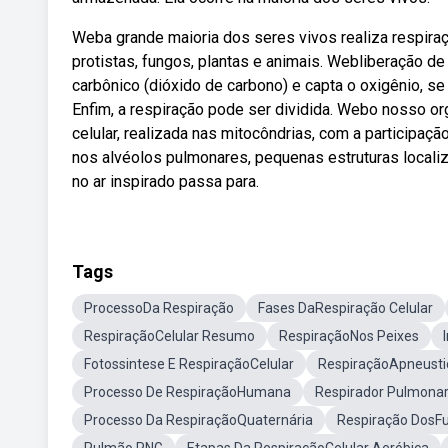
Weba grande maioria dos seres vivos realiza respiraç
protistas, fungos, plantas e animais. Webliberação d
carbônico (dióxido de carbono) e capta o oxigênio, s
Enfim, a respiração pode ser dividida. Webo nosso o
celular, realizada nas mitocôndrias, com a participa
nos alvéolos pulmonares, pequenas estruturas localiz
no ar inspirado passa para.
Tags
ProcessoDa Respiração
Fases DaRespiração Celular
RespiraçãoCelular Resumo
RespiraçãoNos Peixes
Fotossintese E RespiraçãoCelular
RespiraçãoApneusti
Processo De RespiraçãoHumana
Respirador Pulmona
Processo Da RespiraçãoQuaternária
Respiração DosF