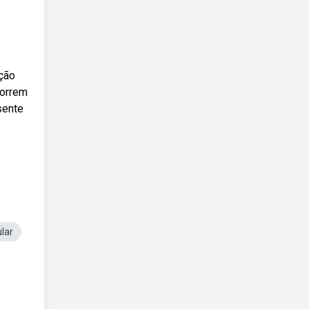
ção
correm
sente
lar