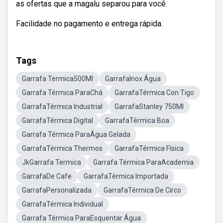
as ofertas que a magalu separou para você.
Facilidade no pagamento e entrega rápida.
Tags
Garrafa Termica500Ml
GarrafaInox Água
Garrafa Térmica ParaChá
GarrafaTérmica Con Tigo
GarrafaTérmica Industrial
GarrafaStanley 750Ml
GarrafaTérmica Digital
GarrafaTérmica Boa
Garrafa Térmica ParaÁgua Gelada
GarrafaTérmica Thermos
GarrafaTérmica Física
JkGarrafa Termica
Garrafa Térmica ParaAcademia
GarrafaDe Cafe
GarrafaTérmica Importada
GarrafaPersonalizada
GarrafaTérmica De Circo
GarrafaTérmica Individual
Garrafa Térmica ParaEsquentar Água