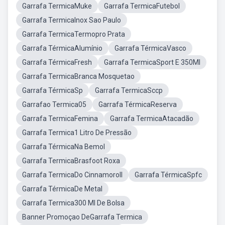
Garrafa TermicaMuke
Garrafa TermicaFutebol
Garrafa TermicaInox Sao Paulo
Garrafa TermicaTermopro Prata
Garrafa TérmicaAlumínio
Garrafa TérmicaVasco
Garrafa TérmicaFresh
Garrafa TermicaSport E 350Ml
Garrafa TermicaBranca Mosquetao
Garrafa TérmicaSp
Garrafa TermicaSccp
Garrafao Termica05
Garrafa TérmicaReserva
Garrafa TermicaFemina
Garrafa TermicaAtacadão
Garrafa Termica1 Litro De Pressão
Garrafa TérmicaNa Bemol
Garrafa TermicaBrasfoot Roxa
Garrafa TermicaDo Cinnamoroll
Garrafa TérmicaSpfc
Garrafa TérmicaDe Metal
Garrafa Termica300 Ml De Bolsa
Banner Promoçao DeGarrafa Termica