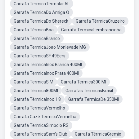
Garrafa TermicaTermolar 5L
Garrafa TermicaDo Amiga O
Garrafa TermicaDo Shereck
Garrafa TérmicaCruzeiro
Garrafa TérmicaBoa
Garrafa TermicaLembrancinha
Garrafa TermicaBranco
Garrafa TermicaJoao Monlevade MG
Garrafa TermicaSF 49Eers
Garrafa TermicaInox Branca 400Ml
Garrafa TermicaInox Prata 400Ml
Garrafa TermicaS M
Garrafa Termica300 Ml
Garrafa Térmica800Ml
Garrafas TermicasBrasil
Garrafa TérmicaInox 1 8
Garrafa TermicaDe 350Ml
Garrafa TermicaVermelho
Garrafa Gazé TermicaVermelha
Garrafa TermicaSimbolo RS
Garrafa TermicaSam's Club
Garrafa TérmicaGremio