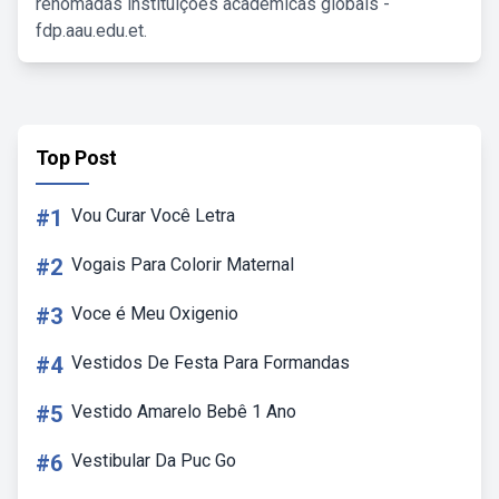
renomadas instituições acadêmicas globais -
fdp.aau.edu.et.
Top Post
#1
Vou Curar Você Letra
#2
Vogais Para Colorir Maternal
#3
Voce é Meu Oxigenio
#4
Vestidos De Festa Para Formandas
#5
Vestido Amarelo Bebê 1 Ano
#6
Vestibular Da Puc Go