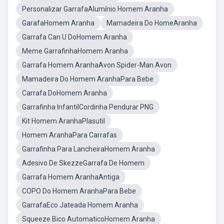
Personalizar GarrafaAlumínio Homem Aranha
GarafaHomem Aranha
Mamadeira Do HomeAranha
Garrafa Can U DoHomem Aranha
Meme GarrafinhaHomem Aranha
Garrafa Homem AranhaAvon Spider-Man Avon
Mamadeira Do Homem AranhaPara Bebe
Carrafa DoHomem Aranha
Garrafinha InfantilCordinha Pendurar PNG
Kit Homem AranhaPlasutil
Homem AranhaPara Carrafas
Garrafinha Para LancheiraHomem Aranha
Adesivo De SkezzeGarrafa De Homem
Garrafa Homem AranhaAntiga
COPO Do Homem AranhaPara Bebe
GarrafaEco Jateada Homem Aranha
Squeeze Bico AutomaticoHomem Aranha