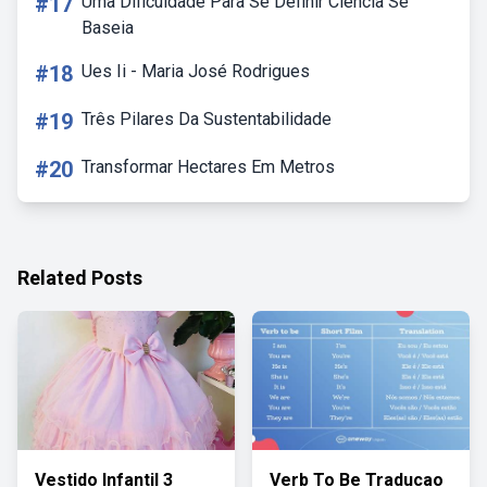
#17
Uma Dificuldade Para Se Definir Ciência Se
Baseia
#18
Ues Ii - Maria José Rodrigues
#19
Três Pilares Da Sustentabilidade
#20
Transformar Hectares Em Metros
Related Posts
Vestido Infantil 3
Verb To Be Traducao