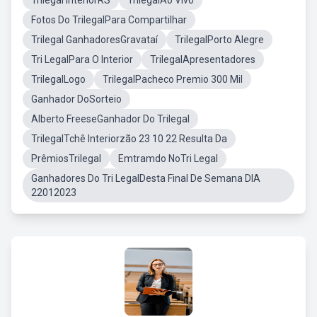
Trilegal InteriorRS
TrilegalAo Vivo
Fotos Do TrilegalPara Compartilhar
Trilegal GanhadoresGravataí
TrilegalPorto Alegre
Tri LegalPara O Interior
TrilegalApresentadores
TrilegalLogo
TrilegalPacheco Premio 300 Mil
Ganhador DoSorteio
Alberto FreeseGanhador Do Trilegal
TrilegalTchê Interiorzão 23 10 22 Resulta Da
PrêmiosTrilegal
Emtramdo NoTri Legal
Ganhadores Do Tri LegalDesta Final De Semana DIA
22012023