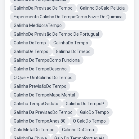
GalinhoDa Previsao De Tempo
Galinho DoGalo Pelúcia
Experimento Galinho Do TempoComo Fazer De Quimica
Galinha MedidoraTempo
GalinhoDe Previsão De Tempo De Portugual
Galinha DoTemp
GalinhaDo Tempo
GalinhoDe Tempo
Galinha DoTmepo
Galinho Do TempoComo Funciona
Galinho Do TempoDesenho
O Que E UmGalinho Do Tempo
Galinha PrevisãoDo Tempo
Galinho Do TempoMapa Mental
Galinha TempoOviduto
Galinho Do TempoP
Galinha Da PrevisaoDo Tempo
GaloDo Tempo
Galinho Do TempoAnos 80
O GaloDo Tempo
Galo MetalDo Tempo
Galinho DoClima
GalinhoDe Chuva
Galo Do TempoPortuguês