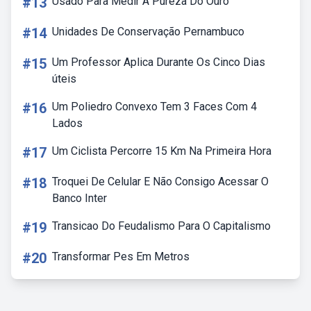
#13
Usado Para Medir A Pureza Do Ouro
#14
Unidades De Conservação Pernambuco
#15
Um Professor Aplica Durante Os Cinco Dias
úteis
#16
Um Poliedro Convexo Tem 3 Faces Com 4
Lados
#17
Um Ciclista Percorre 15 Km Na Primeira Hora
#18
Troquei De Celular E Não Consigo Acessar O
Banco Inter
#19
Transicao Do Feudalismo Para O Capitalismo
#20
Transformar Pes Em Metros