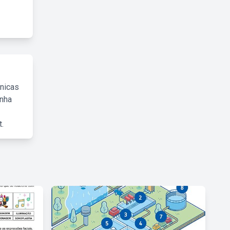
cnicas
inha
.