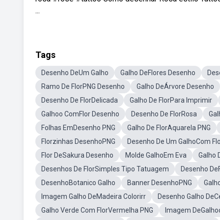
...
Tags
Desenho DeUm Galho
Galho DeFlores Desenho
Des
Ramo De FlorPNG Desenho
Galho DeÁrvore Desenho
Desenho De FlorDelicada
Galho De FlorPara Imprimir
Galhoo ComFlor Desenho
Desenho De FlorRosa
Gal
Folhas EmDesenho PNG
Galho De FlorAquarela PNG
Florzinhas DesenhoPNG
Desenho De Um GalhoCom Flo
Flor DeSakura Desenho
Molde GalhoEm Eva
Galho 
Desenhos De FlorSimples Tipo Tatuagem
Desenho DeF
DesenhoBotanico Galho
Banner DesenhoPNG
Galh
Imagem Galho DeMadeira Colorirr
Desenho Galho DeC
Galho Verde Com FlorVermelha PNG
Imagem DeGalhoc