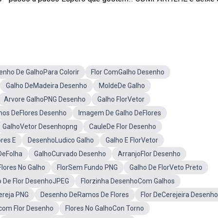
enho De GalhoPara Colorir
Flor ComGalho Desenho
Galho DeMadeira Desenho
MoldeDe Galho
Arvore GalhoPNG Desenho
Galho FlorVetor
hos DeFlores Desenho
Imagem De Galho DeFlores
GalhoVetor Desenhopng
CauleDe Flor Desenho
res E
DesenhoLudico Galho
Galho E FlorVetor
DeFolha
GalhoCurvado Desenho
ArranjoFlor Desenho
lores No Galho
FlorSem Fundo PNG
Galho De FlorVeto Preto
o De Flor DesenhoJPEG
Florzinha DesenhoCom Galhos
ereja PNG
Desenho DeRamos De Flores
Flor DeCerejeira Desenho
om Flor Desenho
Flores No GalhoCon Torno