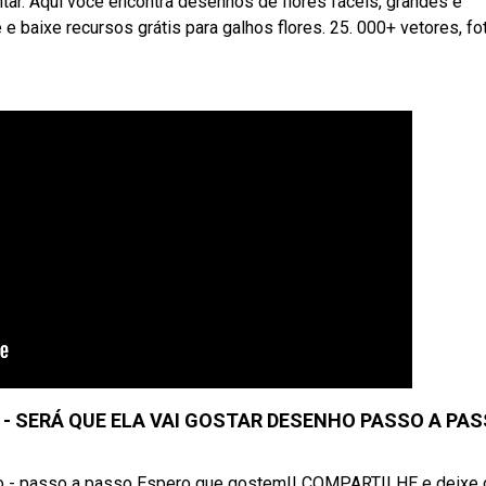
ar. Aqui você encontra desenhos de flores fáceis, grandes e
baixe recursos grátis para galhos flores. 25. 000+ vetores, fo
 SERÁ QUE ELA VAI GOSTAR DESENHO PASSO A PA
oo - passo a passo Espero que gostem!! COMPARTILHE e deixe 