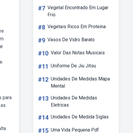
#7
Vegetal Encontrado Em Lugar
Frio
#8
Vegetais Ricos Em Proteina
re
em
#9
Vasos De Vidro Barato
ar
#10
Valor Das Notas Musicais
e.
#11
Uniforme De Jiu Jitsu
#12
Unidades De Medidas Mapa
Mental
s para
#13
Unidades De Medidas
Eletricas
 as
#14
Unidades De Medida Siglas
lta
#15
Uma Vida Pequena Pdf