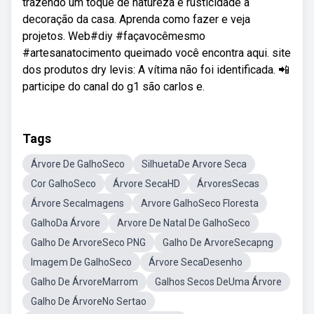
trazendo um toque de natureza e rusticidade à
decoração da casa. Aprenda como fazer e veja
projetos. Web#diy #façavocêmesmo
#artesanatocimento queimado você encontra aqui. site
dos produtos dry levis: A vítima não foi identificada. 📲
participe do canal do g1 são carlos e.
Tags
Árvore De GalhoSeco
SilhuetaDe Arvore Seca
Cor GalhoSeco
Árvore SecaHD
ÁrvoresSecas
Árvore SecaImagens
Arvore GalhoSeco Floresta
GalhoDa Árvore
Arvore De Natal De GalhoSeco
Galho De ArvoreSeco PNG
Galho De ArvoreSecapng
Imagem De GalhoSeco
Árvore SecaDesenho
Galho De ÁrvoreMarrom
Galhos Secos DeUma Árvore
Galho De ÁrvoreNo Sertao