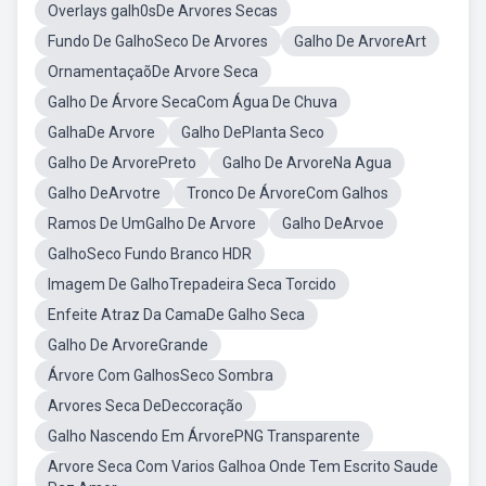
Overlays galh0sDe Arvores Secas
Fundo De GalhoSeco De Arvores
Galho De ArvoreArt
OrnamentaçaõDe Arvore Seca
Galho De Árvore SecaCom Água De Chuva
GalhaDe Arvore
Galho DePlanta Seco
Galho De ArvorePreto
Galho De ArvoreNa Agua
Galho DeArvotre
Tronco De ÁrvoreCom Galhos
Ramos De UmGalho De Arvore
Galho DeArvoe
GalhoSeco Fundo Branco HDR
Imagem De GalhoTrepadeira Seca Torcido
Enfeite Atraz Da CamaDe Galho Seca
Galho De ArvoreGrande
Árvore Com GalhosSeco Sombra
Arvores Seca DeDeccoração
Galho Nascendo Em ÁrvorePNG Transparente
Arvore Seca Com Varios Galhoa Onde Tem Escrito Saude