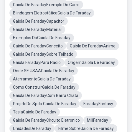
Gaiola De FaradayExemplo Do Carro
Blindagem EletrostáticaGaiola De Faraday
Gaiola De FaradayCapacitor
Gaiola De FaradayMaterial
Exemplos DaGaiola De Faraday
Gaiola De FaradayConceito
Gaiola De FaradayAnime
Gaiola De FaradaySobre Telhado
Gaiola FaradayPara Radio
OrigemGaiola De Faraday
Onde SE USAAGaiola De Faraday
AterramentoGaiola De Faraday
Como ConstruirGaiola De Faraday
Gaiola De FaradayCom Barra Chata
ProjetoDe Spda Gaiola De Faraday
FaradayFantasy
TeslaGaiola De Faraday
Gaiola De FaradayCircuito Eletronico
MiliFaraday
UnidadesDe Faraday
Filme SobreGaiola De Faraday