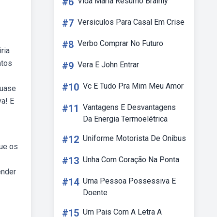
#6
Vida Maria Resumo Brainly
#7
Versiculos Para Casal Em Crise
#8
Verbo Comprar No Futuro
ria
atos
#9
Vera E John Entrar
#10
Vc E Tudo Pra Mim Meu Amor
quase
va! E
#11
Vantagens E Desvantagens
Da Energia Termoelétrica
#12
Uniforme Motorista De Onibus
que os
#13
Unha Com Coração Na Ponta
ender
#14
Uma Pessoa Possessiva E
Doente
#15
Um Pais Com A Letra A