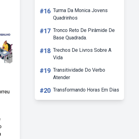
#16
Turma Da Monica Jovens
Quadrinhos
#17
Tronco Reto De Pirâmide De
Base Quadrada.
#18
Trechos De Livros Sobre A
Vida
#19
Transitividade Do Verbo
Atender
#20
Transformando Horas Em Dias
orreu
e
o
a