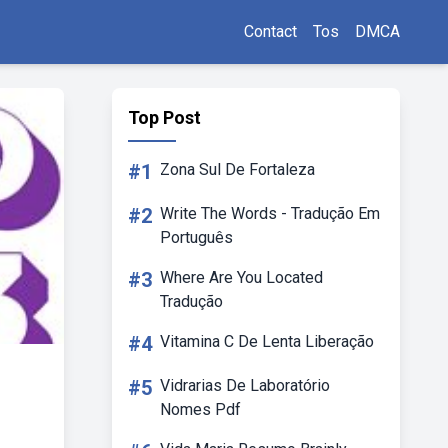
Contact
Tos
DMCA
Top Post
#1
Zona Sul De Fortaleza
#2
Write The Words - Tradução Em
Português
#3
Where Are You Located
Tradução
#4
Vitamina C De Lenta Liberação
#5
Vidrarias De Laboratório
Nomes Pdf