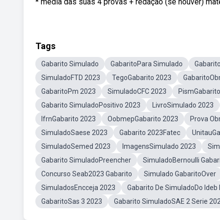
* média das suas 4 provas + redação (se houver) mat
Tags
Gabarito Simulado
GabaritoPara Simulado
Gabarit
SimuladoFTD 2023
TegoGabarito 2023
GabaritoO
GabaritoPm 2023
SimuladoCFC 2023
PismGabarit
Gabarito SimuladoPositivo 2023
LivroSimulado 2023
IfrnGabarito 2023
OobmepGabarito 2023
Prova Ob
SimuladoSaese 2023
Gabarito 2023Fatec
UnitauGa
SimuladoSemed 2023
ImagensSimulado 2023
Sim
Gabarito SimuladoPreencher
SimuladoBernoulli Gabar
Concurso Seab2023 Gabarito
Simulado GabaritoOver
SimuladosEncceja 2023
Gabarito De SimuladoDo Ideb
GabaritoSas 3 2023
Gabarito SimuladoSAE 2 Serie 20