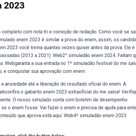
a 2023
ompleto com nota tri e correção de redação. Como você se sai
simulado enem 2023 é similar a prova do enem, assim, os candid
m 2023 você treina quantas vezes quiser antes da prova. Ele é
 passadas (2013 a 2021). Web2° simuladão enem 2024. Faltam 
a. Webgaranta a sua entrada no 1º simuladão festival do me sal
o, e conquistar sua aprovação com enem.
a ansiedade até a liberação do resultado oficial do enem. A
bconfira o gabarito enem 2023 extraoficial do me salva! Verifi
tamente. O nosso simulado conta com boletim de desempenho
 se o enem fosse. Vai fazer o enem e precisa de ajuda para ent
O conteúdo que aprova está aqui. Web4º simuladão enem 2023.
mation, click the button below.