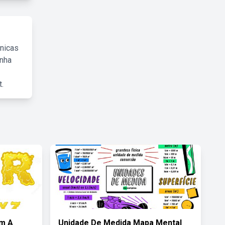
cnicas
inha
.
om A
Unidade De Medida Mapa Mental