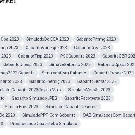
emática.
oOba 2023
SimuladoDo ECA 2023
GabaritoPmmg 2023
bmep 2023
GabaritoVunesp 2023
GabaritoCrea 2023
o 2023
GabaritoTjsp 2023
PSCGabarito 2023
GabaritoOBR 20
GabaritoUnesp 2023
SimaveGabarito 2023
GabaritoCpacn 202
mep2023 Gabarito
SimuladoCom Gabarito
GabaritoEaoear 2023
barito 2023
GabaritoFhemig 2023
GabaritoFemar 2023
ulado Gabarito 2023Revisa Mais
SimuladoVersão 2023
ito
Gabarito SimuladoJPEG
GabaritoPscoteste 2023
Simula Enen2023
Simulado GabaritoDesenho
 De 2023
SimuladoPPP Com Gabarito
OAB SimuladosCom Gabari
23
Preenchendo GabaritoDo Simulado