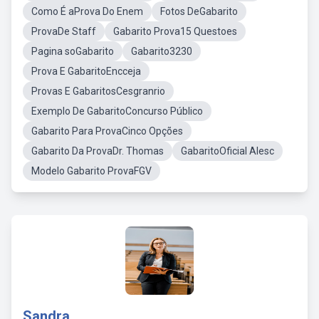
Como É aProva Do Enem
Fotos DeGabarito
ProvaDe Staff
Gabarito Prova15 Questoes
Pagina soGabarito
Gabarito3230
Prova E GabaritoEncceja
Provas E GabaritosCesgranrio
Exemplo De GabaritoConcurso Público
Gabarito Para ProvaCinco Opções
Gabarito Da ProvaDr. Thomas
GabaritoOficial Alesc
Modelo Gabarito ProvaFGV
Sandra