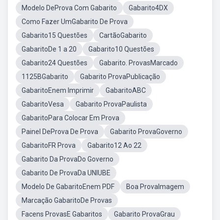
Modelo DeProva Com Gabarito
Gabarito4DX
Como Fazer UmGabarito De Prova
Gabarito15 Questões
CartãoGabarito
GabaritoDe 1 a 20
Gabarito10 Questões
Gabarito24 Questões
Gabarito. ProvasMarcado
1125BGabarito
Gabarito ProvaPublicação
GabaritoEnem Imprimir
GabaritoABC
GabaritoVesa
Gabarito ProvaPaulista
GabaritoPara Colocar Em Prova
Painel DeProva De Prova
Gabarito ProvaGoverno
GabaritoFR Prova
Gabarito12 Ao 22
Gabarito Da ProvaDo Governo
Gabarito De ProvaDa UNIUBE
Modelo De GabaritoEnem PDF
Boa ProvaImagem
Marcação GabaritoDe Provas
Facens ProvasE Gabaritos
Gabarito ProvaGrau