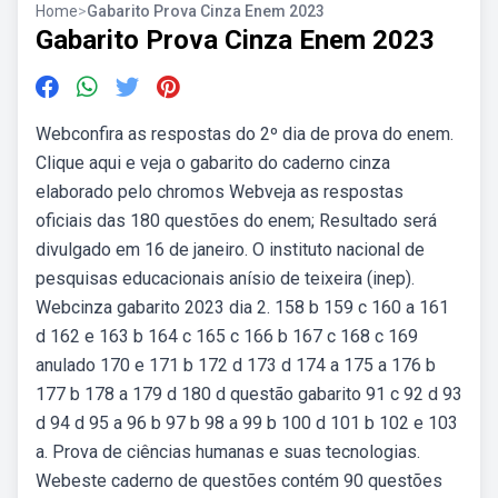
Home
>
Gabarito Prova Cinza Enem 2023
Gabarito Prova Cinza Enem 2023
Webconfira as respostas do 2º dia de prova do enem.
Clique aqui e veja o gabarito do caderno cinza
elaborado pelo chromos Webveja as respostas
oficiais das 180 questões do enem; Resultado será
divulgado em 16 de janeiro. O instituto nacional de
pesquisas educacionais anísio de teixeira (inep).
Webcinza gabarito 2023 dia 2. 158 b 159 c 160 a 161
d 162 e 163 b 164 c 165 c 166 b 167 c 168 c 169
anulado 170 e 171 b 172 d 173 d 174 a 175 a 176 b
177 b 178 a 179 d 180 d questão gabarito 91 c 92 d 93
d 94 d 95 a 96 b 97 b 98 a 99 b 100 d 101 b 102 e 103
a. Prova de ciências humanas e suas tecnologias.
Webeste caderno de questões contém 90 questões