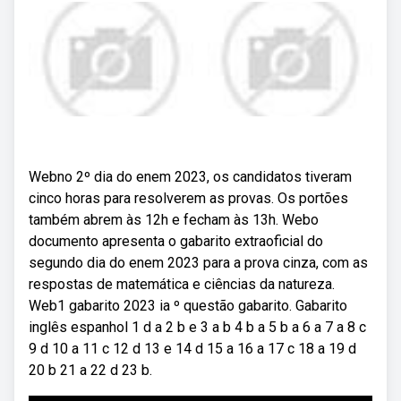
Webno 2º dia do enem 2023, os candidatos tiveram
cinco horas para resolverem as provas. Os portões
também abrem às 12h e fecham às 13h. Webo
documento apresenta o gabarito extraoficial do
segundo dia do enem 2023 para a prova cinza, com as
respostas de matemática e ciências da natureza.
Web1 gabarito 2023 ia º questão gabarito. Gabarito
inglês espanhol 1 d a 2 b e 3 a b 4 b a 5 b a 6 a 7 a 8 c
9 d 10 a 11 c 12 d 13 e 14 d 15 a 16 a 17 c 18 a 19 d
20 b 21 a 22 d 23 b.