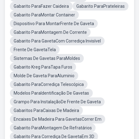
Gabarito ParaFazer Caideira
Gabarito ParaPrateleiras
Gabarito ParaMontar Container
Dispositivo Para MontarFrente De Gaveta
Gabarito ParaMontagem De Corrente
Gabarito Para GavetaCom Corrediça Invisível
Frente De GavetaTela
Sistemas De Gavetas ParaMoldes
Gabarito Kreg ParaTapa Furos
Molde De Gaveta ParaAluminio
Gabarito ParaCorrediça Telescópica
Modelos ParaIdentificação De Gavetas
Grampo Para InstalaçãoDe Frente De Gaveta
Gabaritos ParaCaixas De Madeira
Encaixes De Madeira Para GavetasCorrer Em
Gabarito ParaMontagem De Refratários
Gabarito Para Corrediça De GavetaEm 3D