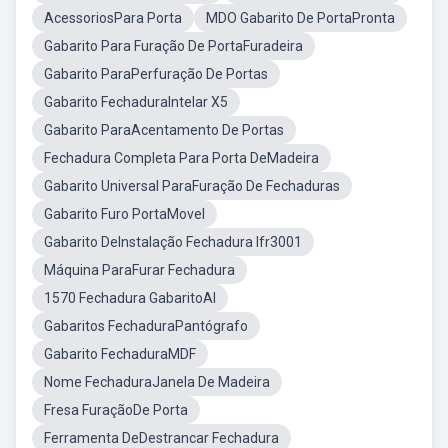
AcessoriosPara Porta
MDO Gabarito De PortaPronta
Gabarito Para Furação De PortaFuradeira
Gabarito ParaPerfuração De Portas
Gabarito FechaduraIntelar X5
Gabarito ParaAcentamento De Portas
Fechadura Completa Para Porta DeMadeira
Gabarito Universal ParaFuração De Fechaduras
Gabarito Furo PortaMovel
Gabarito DeInstalação Fechadura Ifr3001
Máquina ParaFurar Fechadura
1570 Fechadura GabaritoAl
Gabaritos FechaduraPantógrafo
Gabarito FechaduraMDF
Nome FechaduraJanela De Madeira
Fresa FuraçãoDe Porta
Ferramenta DeDestrancar Fechadura