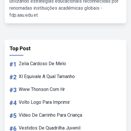
utilizando estratégias educacionais reconhecidas por
renomadas instituições acadêmicas globais -
fdp.aau.edu.et.
Top Post
#1
Zelia Cardoso De Melo
#2
Xl Equivale A Qual Tamanho
#3
Www Thonson Com Hr
#4
Volto Logo Para Imprimir
#5
Vídeo De Carrinho Para Criança
#6
Vestidos De Quadrilha Juvenil