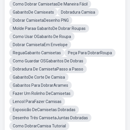
Como Dobrar CamisetasDe Maneira Fácil
GabaritoDe Camiseats
Dobradura Camisa
Dobrar CamisetaDesenho PNG
Molde Paraa GabaritoDe Dobrar Roupas
Como Usar OGabarito De Roupa
Dobrar CamisetaEm Envelope
ReguaGabarito Camisetas
Peça Para DobrarRoupa
Como Guardar OSGabaritos De Dobras
Dobradura De CamisetaPasso a Passo
GabaritoDe Corte De Camisa
Gabaritos Para DobrarArames
Fazer Um Rolinho DeCamisetas
Lencol ParaFazer Camisas
Exposicão DeCamisetas Dobradas
Desenho Três CamisetaJuntas Dobradas
Como DobrarCamisa Tutorial