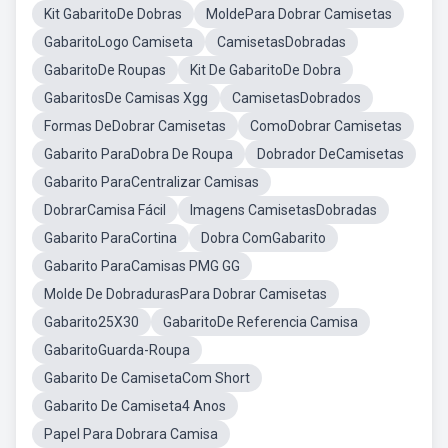
Kit GabaritoDe Dobras
MoldePara Dobrar Camisetas
GabaritoLogo Camiseta
CamisetasDobradas
GabaritoDe Roupas
Kit De GabaritoDe Dobra
GabaritosDe Camisas Xgg
CamisetasDobrados
Formas DeDobrar Camisetas
ComoDobrar Camisetas
Gabarito ParaDobra De Roupa
Dobrador DeCamisetas
Gabarito ParaCentralizar Camisas
DobrarCamisa Fácil
Imagens CamisetasDobradas
Gabarito ParaCortina
Dobra ComGabarito
Gabarito ParaCamisas PMG GG
Molde De DobradurasPara Dobrar Camisetas
Gabarito25X30
GabaritoDe Referencia Camisa
GabaritoGuarda-Roupa
Gabarito De CamisetaCom Short
Gabarito De Camiseta4 Anos
Papel Para Dobrara Camisa