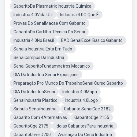
GabaritoDa Plasmatrix Industria Quimica
Industria 4 0Vida Util
Industria 4 0O Que É
Provas Do SenaiMacae Com Gabarito
GabaritoDa Cartilha Técnica Do Senai
Industria 4.0No Brasil
EAD SenaiExcel Basico Gabarito
Senaia Industria Esta Em Tudo
SenaiCsmpus Da Industria
Senai GabaritoFundamnetros Mecanico
DIA Da Industria Senai Exposiçoes
Preparação Pro Mundo Do TrabalhoSenai Curso Gabarito
DIA Da IndustriaSenai
Industria 4.0Mapa
SenaiIndustria Plastico
Industria 4.0Logo
Sinbulo SenaiIndustria
Gabarito SenaiCge 2182
Gabarito Com 4Alternativas
GabaritoCge 2155
GabaritoCge 2175
Ideias GabaritosPara Industria
GabaritoDrive D200
Avaliação Da Cena Industria