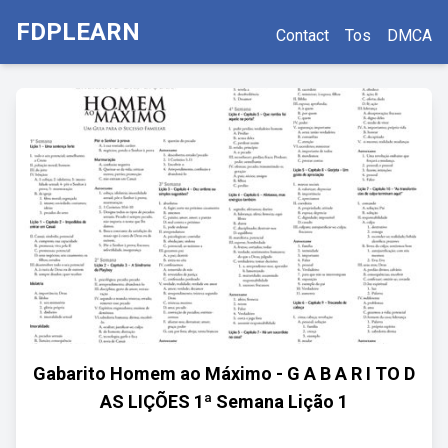
FDPLEARN
Contact
Tos
DMCA
Gabarito Homem ao Máximo - G A B A R I TO D
AS LIÇÕES 1ª Semana Lição 1