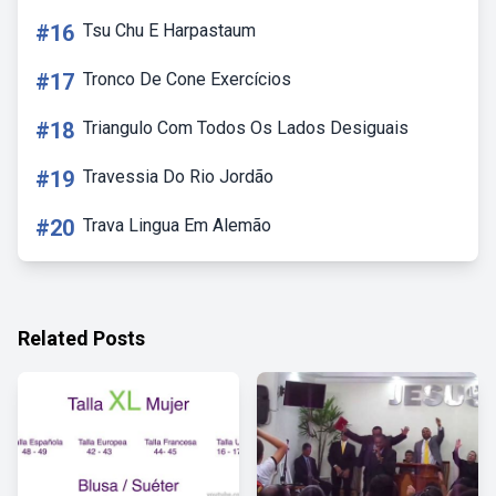
#16
Tsu Chu E Harpastaum
#17
Tronco De Cone Exercícios
#18
Triangulo Com Todos Os Lados Desiguais
#19
Travessia Do Rio Jordão
#20
Trava Lingua Em Alemão
Related Posts