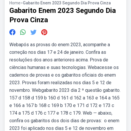
Home
>
Gabarito Enem 2023 Segundo Dia Prova Cinza
Gabarito Enem 2023 Segundo Dia
Prova Cinza
Webapós as provas do enem 2023, acompanhe a
correção nos dias 17 e 24 de janeiro. Confira as
resoluções dos anos anteriores acima. Prova de
ciências humanas e suas tecnologias. Webacesse os
cadernos de provas e os gabaritos oficiais do enem
2023. Provas foram realizadas nos dias 5 e 12 de
novembro. Webgabarito 2023 dia 2 º questão gabarito.
157 d 158 d 159 b 160 d 161 d 162 a 163 e 164 a 165
e 166 a 167 b 168 c 169 b 170 e 171 d 172 e 173 c
174 a 175 d 176 c 177 e 178 c 179. Web — abaixo,
confira os gabaritos dos dois dias de provas: ️ o enem
2023 foi aplicado nos dias 5 e 12 de novembro em