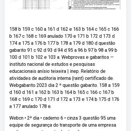
158 b 159 c 160 a 161 d 162 e 163 b 164 c 165 c 166
b 167 c 168 c 169 anulado 170 e 171 b 172 d 173 d
174 a 175 a 176 b 177 b 178 a 179 d 180 d questão
gabarito 91 c 92 d 93 d 94 d 95 a 96 b 97 b 98 a 99 b
100 d 101 b 102 e 103 a. Webprovas e gabaritos —
instituto nacional de estudos e pesquisas
educacionais anísio teixeira | inep. Relatório de
atividades de auditoria interna (raint) certificado de.
Webgabarito 2023 dia 2 º questão gabarito. 158 a 159
d 160 d 161 a 162 b 163 b 164 b 165 c 166 c 167 b
168 c 169 c 170 d 171 d 172 a 173 e 174 b 175 d 176
a 177 anulado 178 e.
Webcn • 2º dia • caderno 6 • cinza 3 questão 95 uma
equipe de segurança do transporte de uma empresa