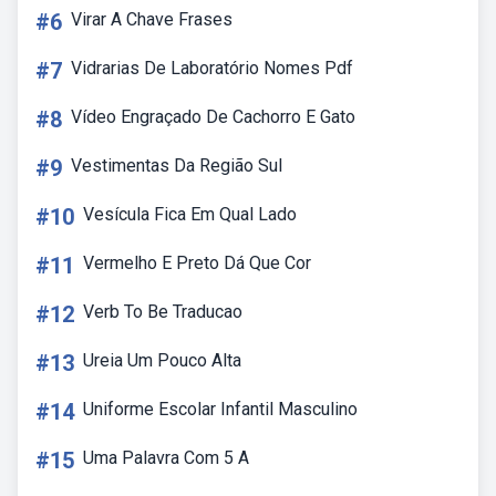
#6
Virar A Chave Frases
#7
Vidrarias De Laboratório Nomes Pdf
#8
Vídeo Engraçado De Cachorro E Gato
#9
Vestimentas Da Região Sul
#10
Vesícula Fica Em Qual Lado
#11
Vermelho E Preto Dá Que Cor
#12
Verb To Be Traducao
#13
Ureia Um Pouco Alta
#14
Uniforme Escolar Infantil Masculino
#15
Uma Palavra Com 5 A