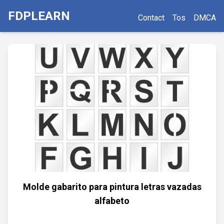
FDPLEARN
Contact
Tos
DMCA
Molde gabarito para pintura letras vazadas
alfabeto