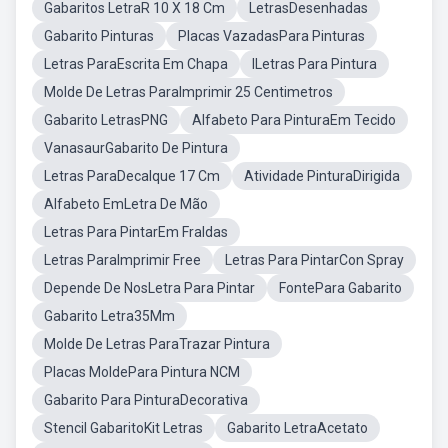
Gabaritos LetraR 10 X 18 Cm
LetrasDesenhadas
Gabarito Pinturas
Placas VazadasPara Pinturas
Letras ParaEscrita Em Chapa
ILetras Para Pintura
Molde De Letras ParaImprimir 25 Centimetros
Gabarito LetrasPNG
Alfabeto Para PinturaEm Tecido
VanasaurGabarito De Pintura
Letras ParaDecalque 17 Cm
Atividade PinturaDirigida
Alfabeto EmLetra De Mão
Letras Para PintarEm Fraldas
Letras ParaImprimir Free
Letras Para PintarCon Spray
Depende De NosLetra Para Pintar
FontePara Gabarito
Gabarito Letra35Mm
Molde De Letras ParaTrazar Pintura
Placas MoldePara Pintura NCM
Gabarito Para PinturaDecorativa
Stencil GabaritoKit Letras
Gabarito LetraAcetato