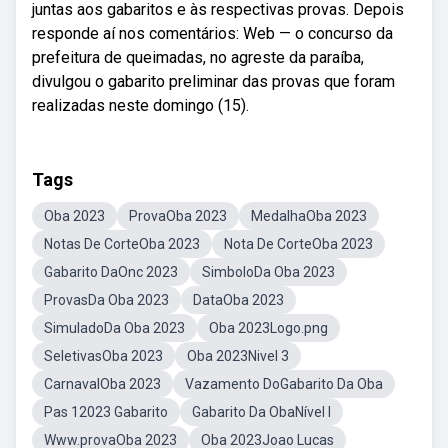
juntas aos gabaritos e às respectivas provas. Depois
responde aí nos comentários: Web — o concurso da
prefeitura de queimadas, no agreste da paraíba,
divulgou o gabarito preliminar das provas que foram
realizadas neste domingo (15).
Tags
Oba 2023
ProvaOba 2023
MedalhaOba 2023
Notas De CorteOba 2023
Nota De CorteOba 2023
Gabarito DaOnc 2023
SimboloDa Oba 2023
ProvasDa Oba 2023
DataOba 2023
SimuladoDa Oba 2023
Oba 2023Logo.png
SeletivasOba 2023
Oba 2023Nivel 3
CarnavalOba 2023
Vazamento DoGabarito Da Oba
Pas 12023 Gabarito
Gabarito Da ObaNível I
Www.provaOba 2023
Oba 2023Joao Lucas