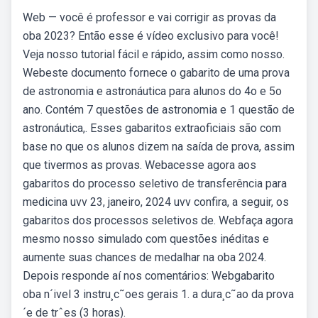
Web — você é professor e vai corrigir as provas da
oba 2023? Então esse é vídeo exclusivo para você!
Veja nosso tutorial fácil e rápido, assim como nosso.
Webeste documento fornece o gabarito de uma prova
de astronomia e astronáutica para alunos do 4o e 5o
ano. Contém 7 questões de astronomia e 1 questão de
astronáutica,. Esses gabaritos extraoficiais são com
base no que os alunos dizem na saída de prova, assim
que tivermos as provas. Webacesse agora aos
gabaritos do processo seletivo de transferência para
medicina uvv 23, janeiro, 2024 uvv confira, a seguir, os
gabaritos dos processos seletivos de. Webfaça agora
mesmo nosso simulado com questões inéditas e
aumente suas chances de medalhar na oba 2024.
Depois responde aí nos comentários: Webgabarito
oba n´ivel 3 instru¸c˜oes gerais 1. a dura¸c˜ao da prova
´e de trˆes (3 horas).