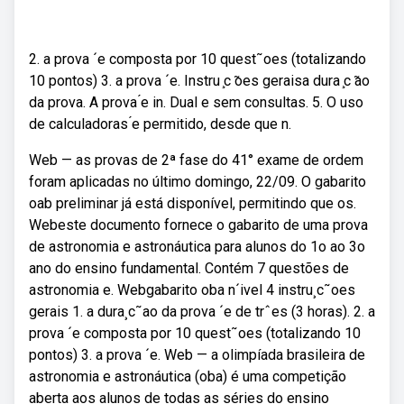
2. a prova ´e composta por 10 quest˜oes (totalizando
10 pontos) 3. a prova ´e. Instru ̧c ̃oes geraisa dura ̧c ̃ao
da prova. A prova ́e in. Dual e sem consultas. 5. O uso
de calculadoras ́e permitido, desde que n.
Web — as provas de 2ª fase do 41° exame de ordem
foram aplicadas no último domingo, 22/09. O gabarito
oab preliminar já está disponível, permitindo que os.
Webeste documento fornece o gabarito de uma prova
de astronomia e astronáutica para alunos do 1o ao 3o
ano do ensino fundamental. Contém 7 questões de
astronomia e. Webgabarito oba n´ivel 4 instru¸c˜oes
gerais 1. a dura¸c˜ao da prova ´e de trˆes (3 horas). 2. a
prova ´e composta por 10 quest˜oes (totalizando 10
pontos) 3. a prova ´e. Web — a olimpíada brasileira de
astronomia e astronáutica (oba) é uma competição
aberta aos alunos de todas as séries do ensino