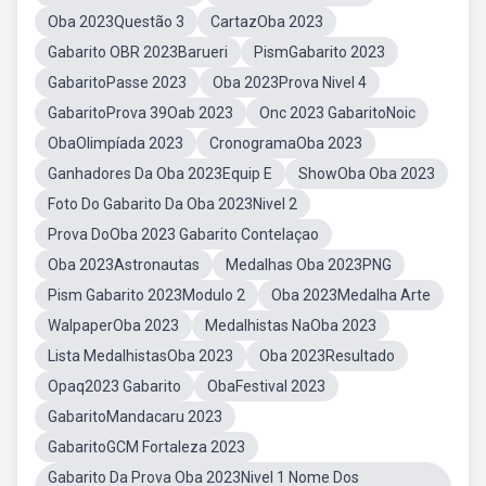
Oba 2023Questão 3
CartazOba 2023
Gabarito OBR 2023Barueri
PismGabarito 2023
GabaritoPasse 2023
Oba 2023Prova Nivel 4
GabaritoProva 39Oab 2023
Onc 2023 GabaritoNoic
ObaOlimpíada 2023
CronogramaOba 2023
Ganhadores Da Oba 2023Equip E
ShowOba Oba 2023
Foto Do Gabarito Da Oba 2023Nivel 2
Prova DoOba 2023 Gabarito Contelaçao
Oba 2023Astronautas
Medalhas Oba 2023PNG
Pism Gabarito 2023Modulo 2
Oba 2023Medalha Arte
WalpaperOba 2023
Medalhistas NaOba 2023
Lista MedalhistasOba 2023
Oba 2023Resultado
Opaq2023 Gabarito
ObaFestival 2023
GabaritoMandacaru 2023
GabaritoGCM Fortaleza 2023
Gabarito Da Prova Oba 2023Nivel 1 Nome Dos