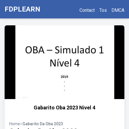
FDPLEARN
Contact
Tos
DMCA
Gabarito Oba 2023 Nivel 4
Home
>
Gabarito Da Oba 2023