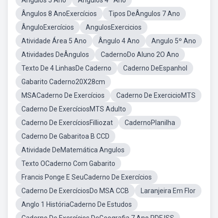
Ângulos 5 Ano
Ângulos 4º Ano
Ângulos 8 AnoExercícios
Tipos DeÂngulos 7 Ano
ÂnguloExercícios
AngulosExercicios
Atividade Área 5 Ano
Ângulo 4 Ano
Angulo 5º Ano
Atividades DeÂngulos
CadernoDo Aluno 2O Ano
Texto De 4 LinhasDe Caderno
Caderno DeEspanhol
Gabarito Caderno20X28cm
MSACaderno De Exercícios
Caderno De ExercicioMTS
Caderno De ExercíciosMTS Adulto
Caderno De ExercíciosFilliozat
CadernoPlanilha
Caderno De Gabaritoa B CCD
Atividade DeMatemática Angulos
Texto OCaderno Com Gabarito
Francis Ponge E SeuCaderno De Exercícios
Caderno De ExercíciosDo MSA CCB
Laranjeira Em Flor
Anglo 1 HistóriaCaderno De Estudos