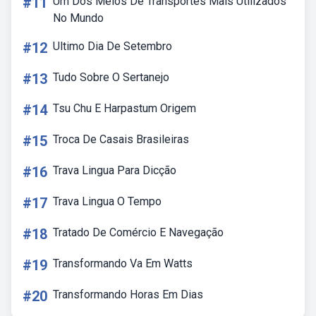
#11
Um Dos Meios De Transportes Mais Utilizados
No Mundo
#12
Ultimo Dia De Setembro
#13
Tudo Sobre O Sertanejo
#14
Tsu Chu E Harpastum Origem
#15
Troca De Casais Brasileiras
#16
Trava Lingua Para Dicção
#17
Trava Lingua O Tempo
#18
Tratado De Comércio E Navegação
#19
Transformando Va Em Watts
#20
Transformando Horas Em Dias