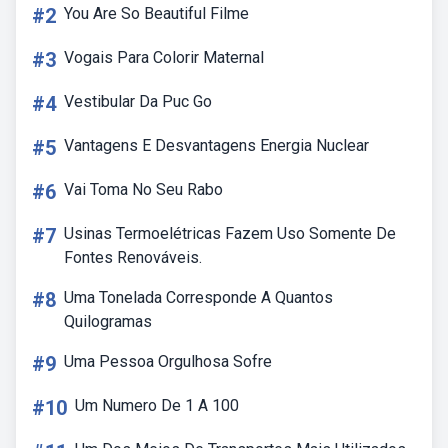
#2
You Are So Beautiful Filme
#3
Vogais Para Colorir Maternal
#4
Vestibular Da Puc Go
#5
Vantagens E Desvantagens Energia Nuclear
#6
Vai Toma No Seu Rabo
#7
Usinas Termoelétricas Fazem Uso Somente De
Fontes Renováveis.
#8
Uma Tonelada Corresponde A Quantos
Quilogramas
#9
Uma Pessoa Orgulhosa Sofre
#10
Um Numero De 1 A 100