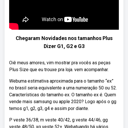
Chegaram Novidades nos tamanhos Plus
Dizer G1, G2 e G3
Oiê meus amores, vim mostrar pra vocês as peças
Plus Size que eu trouxe pra loja. vem acompanhar.
Webuma estimativa aproximada para o tamanho “ex”
no brasil seria equivalente a uma numeração 50 ou 52.
Características do tamanho ex. O tamanho ex é. Quem
vende mais samsung ou apple 2020? Logo após o gg
temos g1, g2, g3, g4 e assim por diante.
P veste 36/38, m veste 40/42, g veste 44/46, gg
veste 48/50, xg veste 52+. Webatuando há vários