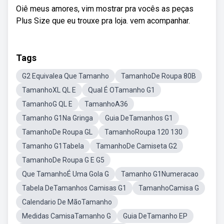
Oiê meus amores, vim mostrar pra vocês as peças
Plus Size que eu trouxe pra loja. vem acompanhar.
Tags
G2 Equivalea Que Tamanho
TamanhoDe Roupa 80B
TamanhoXL QL E
Qual É OTamanho G1
TamanhoG QL E
TamanhoA36
Tamanho G1Na Gringa
Guia DeTamanhos G1
TamanhoDe Roupa GL
TamanhoRoupa 120 130
Tamanho G1Tabela
TamanhoDe Camiseta G2
TamanhoDe Roupa G E G5
Que TamanhoÉ Uma Gola G
Tamanho G1Numeracao
Tabela DeTamanhos Camisas G1
TamanhoCamisa G
Calendario De MãoTamanho
Medidas CamisaTamanho G
Guia DeTamanho EP