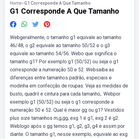
Home
>
G1 Corresponde A Que Tamanho
G1 Corresponde A Que Tamanho
Webgeralmente, o tamanho g1 equivale ao tamanho
46/48, o g2 equivale ao tamanho 50/52 e o g3
equivale ao tamanho 54/56. Webo que significa o
tamanho g1? Por exemplo g1 (50/52) ou seja o g1
corresponde a numeração 50 e 52. Websaiba as
diferenças entre tamanhos padrão, especiais e
modinha em confecção de roupas. Veja as medidas de
busto, quadril e cintura para cada tamanho,. Webpor
exemplo g1 (50/52) ou seja o g1 corresponde a
numeração 50 e 52. Qual é maior gg ou g1? Vestidos
plus size tamanhos m,g,gg, exg 1 é g1, exg 2 é g2.
Weblogo após o gg temos g1, g2, g3, g4 e assim por
diante. O tamanho g1, nesse exemplo, equivale ao exg